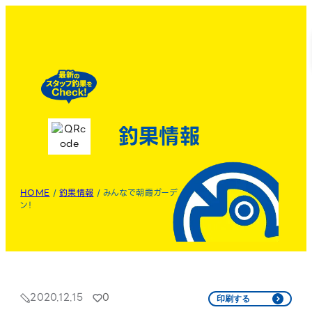
釣果情報
HOME
/
釣果情報
/
みんなで朝霞ガーデ
ン！
2020.12.15
0
印刷する