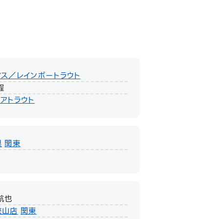
マス／レインボートラウト
程
アトラウト
県
関東
航也
狭山店
関東