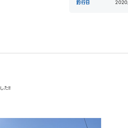
釣行日
2020.
。
た‼︎