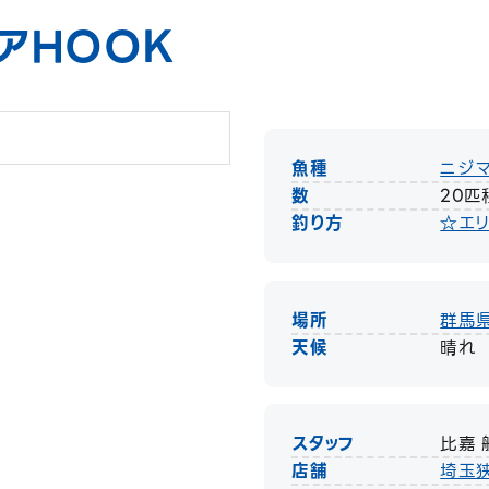
アHOOK
魚種
ニジ
数
20匹
釣り方
☆エリ
場所
群馬
天候
晴れ
スタッフ
比嘉 
店舗
埼玉