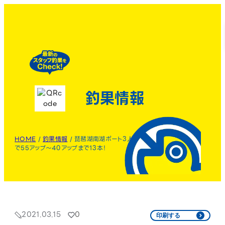
釣果情報
HOME
/
釣果情報
/
琵琶湖南湖ボート3人
で55アップ～40アップまで13本！
2021.03.15
0
印刷する