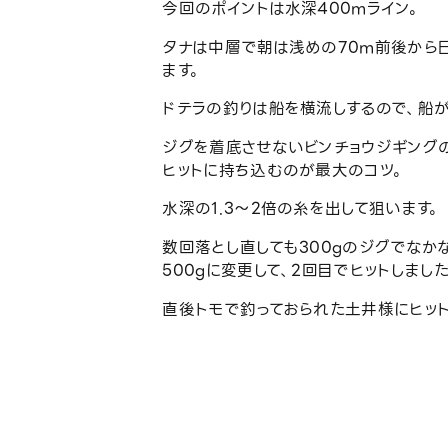
今回のポイントは水深400mライン。
タナは中層で朝は浅めの70m前後から日
ます。
ドテラの釣りは船を横流しするので、船
ジグを着底させないビンチョウジギング
ヒットに持ち込むのが最大のコツ。
水深の1.3～2倍の糸を出して狙います。
数回落とし直しても300gのジグでなか
500gに変更して、2回目でヒットしました
直後トモで釣っておられた土井様にヒット