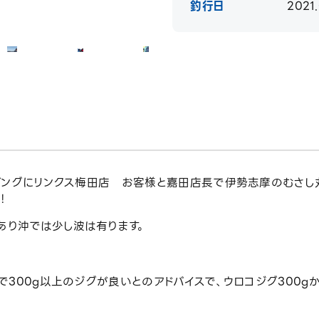
釣行日
2021.
ギングにリンクス梅田店 お客様と嘉田店長で伊勢志摩のむさし
！
あり沖では少し波は有ります。
300g以上のジグが良いとのアドバイスで、ウロコジグ300g