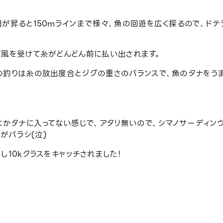
が昇ると150mラインまで様々、魚の回遊を広く探るので、ドテ
が風を受けて糸がどんどん前に払い出されます。
の釣りは糸の放出度合とジグの重さのバランスで、魚のタナをう
なかタナに入ってない感じで、アタリ無いので、シマノサーディン
がバラシ(泣)
し10kクラスをキャッチされました！