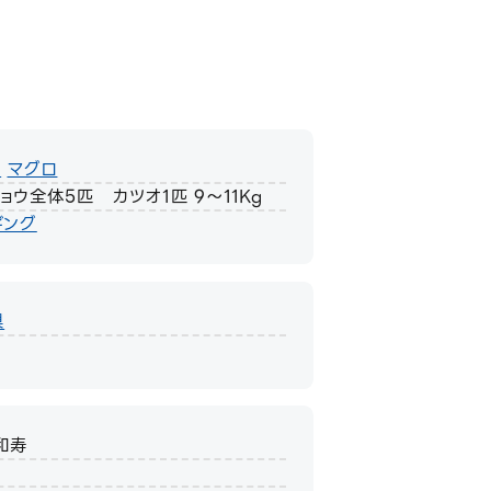
オ
マグロ
ョウ全体5匹 カツオ1匹 9～11Kg
ギング
県
和寿