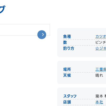
グ
魚種
カツ
数
ビンチ
釣り方
☆ジ
場所
三重
天候
晴れ
スタッフ
瀧本 
店舗
本社