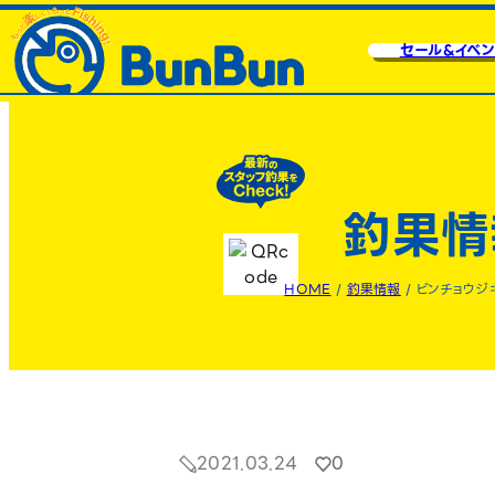
セール&イベン
釣果情
HOME
/
釣果情報
/
ビンチョウジ
2021.03.24
0