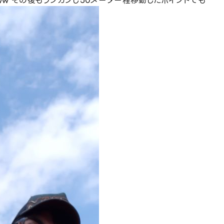
w その後もランガンし50メーター程移動したポイントでも