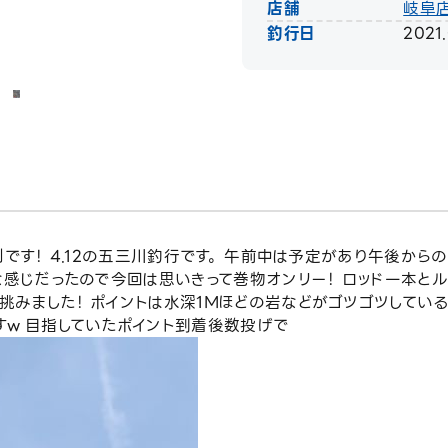
店舗
岐阜
釣行日
2021.
です！ 4.12の五三川釣行です。 午前中は予定があり午後から
な感じだったので今回は思いきって巻物オンリー！ ロッド一本と
みました！ ポイントは水深1Mほどの岩などがゴツゴツしている
すw 目指していたポイント到着後数投げで