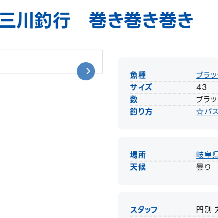
五三川釣行 巻き巻き巻き
魚種
ブラッ
サイズ
43
数
ブラッ
釣り方
☆バス
場所
岐阜
天候
曇り
スタッフ
門別 