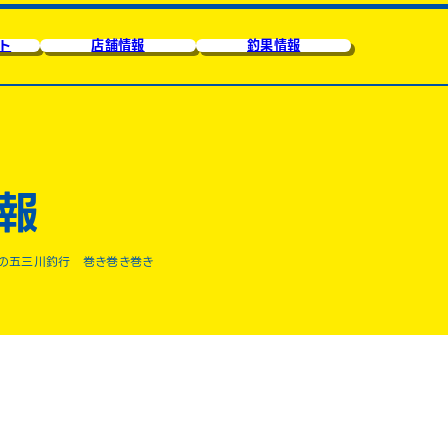
ト
店舗情報
釣果情報
報
の五三川釣行 巻き巻き巻き