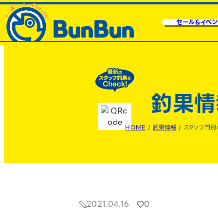
セール&イベン
釣果情
HOME
/
釣果情報
/
スタッフ門別
2021.04.16
0