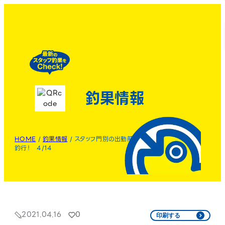
釣果情報
HOME
/
釣果情報
/
スタッフ門別の出勤前
釣行！ 4/14
2021.04.16
0
印刷する