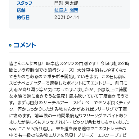
スタッフ
門別 芳太郎
店舗
岐阜店
関西
釣行日
2021.04.14
コメント
皆さんこんにちは！ 岐阜店スタッフの門別です！ 今回は朝の2時
間という短時間での釣行シリーズ！ 大分車中泊もしやすくなっ
てきたのもあるのでボチボチ開始していきます。 この日は前回
スピナベとチャターで連発したポイントに再エントリー。 前日に
大雨が降り濁り等が気になってはいましたが、予想以上に綺麗
な水質で逆に良さそうな気配！ 風も吹いていて丁度良さそうで
す。 まずは自分のサーチルアー スピナベ でテンポ良くチェッ
ク。 何かしっかりした沈み物なんかがあればフリーリグで丁寧
に攻めます。 前半戦の一時間最後辺りフリーリグでバイトあり
ましたが惜しくもアワセきれず… ビックリ合わせしちゃいました
ww ここから折り返し。 来た道を戻る途中でこのストレッチの
中でも一級の沈み物エリアを発見！ ノリーズ エスケープチビ