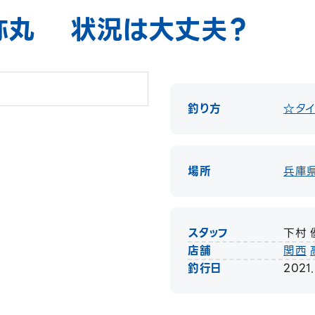
弥丸 状況は大丈夫？
釣り方
☆タイ
場所
兵庫
スタッフ
下村 
店舗
関西
釣行日
2021