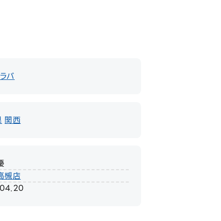
ラバ
県
関西
優
高槻店
.04.20