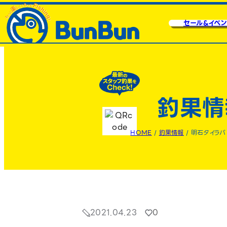
セール&イベン
釣果情
HOME
/
釣果情報
/
明石タイラバ
2021.04.23
0