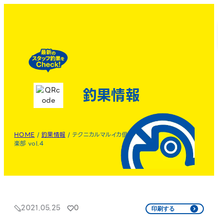
釣果情報
HOME
/
釣果情報
/
テクニカルマルイカ倶
楽部 vol.4
2021.05.25
0
印刷する