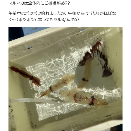
マルイカは全体的にご機嫌斜め
??
午前中はポツポツ釣れましたが、午後からは当たりがほぼな
く
…
（ポツポツと言ってもマル
3/
ムギ
6
）