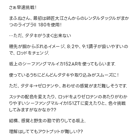
さぁ早速挑戦！
まふねさん、最初は師匠大江さんからのレンタルタックルがまか
つのライブラ
ll 180
を使用！
…
ただ、タタキがうまく出来ない
穂先が胴からぶれるイメージ、
8:2
や、
9:1
調子が扱いやすいの
で、ロッドをチェンジ．
坂上のシーファングマルイカ
152AR
を使ってもらいます．
使っているうちにどんどんタタキや取り込みがスムーズに！
ただ、タタキ
→
ゼロテンや、あわせの感覚がまだ難しそうです．
スッテの配色を変えたり、ロッドをよりゼロテンのあたりがわか
りやすいシーファングマルイカ
151ZT
に変えたりと、色々挑戦
してみますがなかなか
??
結構、感覚と野生の勘で釣りしてる坂上．
理解はしててもアウトプットが難しい
??