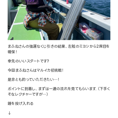
まふねさんの強運なくじ引きの結果、左舷のミヨシから
2
席目を
確保！
幸先のいいスタートです
?
今回まふねさんはマルイカ初挑戦！
是非とも釣っていただきたい
…
！
ポイントに到着し、まずは一連の流れを見てもらいます．（下手く
そなレクチャーですが
…
）
錘を投げ入れる
↓