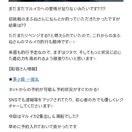
まだまだマルイカへの愛情が足りないみたいです
???
初挑戦のまふねさんになんとか釣っていただきたかったですが
結果は
??
ただまたリベンジする
?
と燃えられていたので、これからのまふ
ねさんのマルイカ釣行も期待です
✨✨
来週も釣行予定なので、まずはツヌケ、そしてもっと状況に応じ
た適応力を高めれるよう頑張りたいと思います
✨
【船宿さん情報】
★
茅ヶ崎 一俊丸
ネットからの予約が可能＆予約状況がすぐわかる！
SNSでも速報等をアップされてたり、初心者の方でも優しくレク
チャーしてくださいます✨
今回はマルイカ2隻出し＆満船でした?
早めに予約入れておいて良かったです．