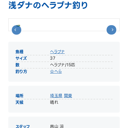
浅ダナのヘラブナ釣り
魚種
ヘラブナ
サイズ
37
数
ヘラブナ/15匹
釣り方
☆へら
場所
埼玉県
関東
天候
晴れ
スタッフ
昌山 涼