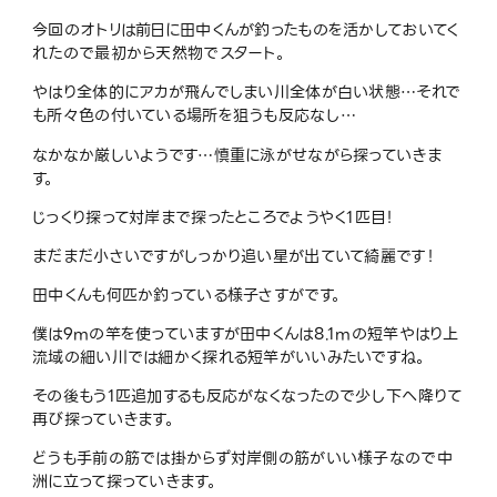
今回のオトリは前日に田中くんが釣ったものを活かしておいてく
れたので最初から天然物でスタート。
やはり全体的にアカが飛んでしまい川全体が白い状態
…
それで
も所々色の付いている場所を狙うも反応なし
…
なかなか厳しいようです
…
慎重に泳がせながら探っていきま
す。
じっくり探って対岸まで探ったところでようやく
1
匹目！
まだまだ小さいですがしっかり追い星が出ていて綺麗です！
田中くんも何匹か釣っている様子さすがです。
僕は
9m
の竿を使っていますが田中くんは
8.1m
の短竿やはり上
流域の細い川では細かく探れる短竿がいいみたいですね。
その後もう
1
匹追加するも反応がなくなったので少し下へ降りて
再び探っていきます。
どうも手前の筋では掛からず対岸側の筋がいい様子なので中
洲に立って探っていきます。