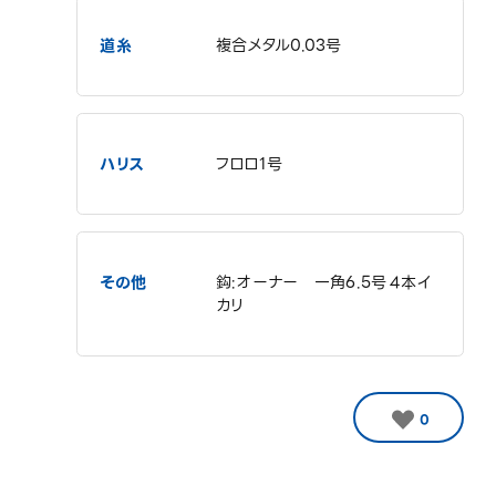
道糸
複合メタル0.03号
ハリス
フロロ1号
その他
鈎:オーナー 一角6.5号４本イ
カリ
0