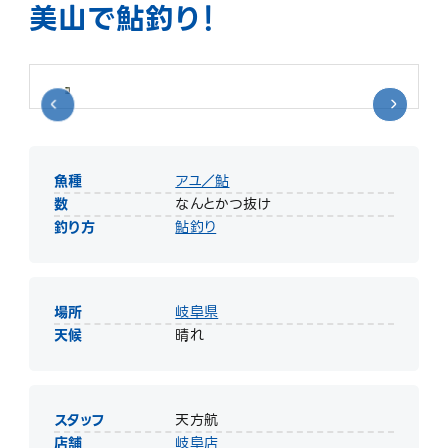
美山で鮎釣り！
魚種
アユ／鮎
数
なんとかつ抜け
釣り方
鮎釣り
場所
岐阜県
天候
晴れ
スタッフ
天方航
店舗
岐阜店