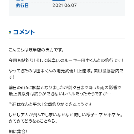
釣行日
2021.06.07
コメント
こんにちは岐阜店の天方です。
今回も鮎釣り！そして岐阜店のルーキー田中くんとの釣行です！
やってきたのは田中くんの地元武儀川上流域。美山漁協管内で
す！
前日の
6/6
に解禁となりましたが前々日まで降った雨の影響で
最上流以外は釣りができないレベルだったそうですが
…
当日はなんと平水！全然釣りができるようです！
しかしアカが飛んでしまいなかなか厳しい様子
…
幸か不幸か。
さてさてどうなることやら。
朝に集合！