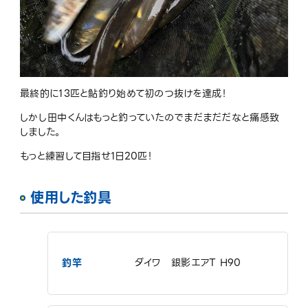
最終的に
13
匹と鮎釣り始めて初のつ抜けを達成！
しかし田中くんはもっと釣っていたのでまだまだだなと痛感致
しました。
もっと練習して目指せ
1
日
20
匹！
使用した釣具
釣竿
ダイワ 銀影エアT H90