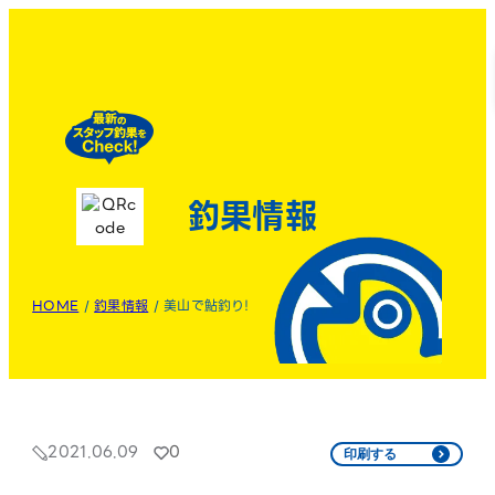
釣果情報
HOME
/
釣果情報
/
美山で鮎釣り！
2021.06.09
0
印刷する