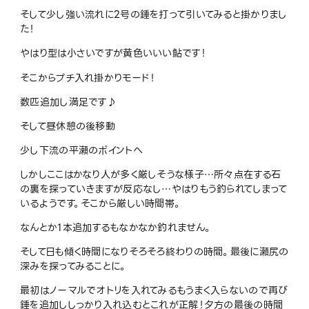
そして少し強い流れに
2
号の錘を打って引いてみると掛かりまし
た！
やはり型は小さいですが黄色いいい鮎です！
そこからプチ入れ掛かりモード！
数匹追加し満足です♪
そして昼休憩の後移動
少し下流の平瀬のポイントへ
しかしここはかなり人が多く厳しそうな様子
…
所々点在する石
の裏を探っていきますが反応なし
…
やはりもう釣られてしまって
いるようです。そこから厳しい時間帯。
なんとか
1
本追加するもなかなか釣れません。
そして日も傾く時間になりそろそろ終わりの時間。最後に瀬尻の
深みを探ってみることに。
最初はノーマルでオトリを入れてみるもうまく入らないので再び
錘を追加ししっかり入れ込むとこれが正解！夕方の最後の時間