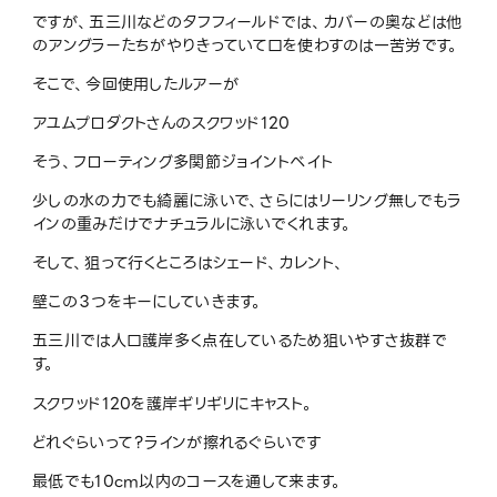
ですが、五三川などのタフフィールドでは、カバーの奥などは他
のアングラーたちがやりきっていて口を使わすのは一苦労です。
そこで、今回使用したルアーが
アユムプロダクトさんのスクワッド120
そう、フローティング多関節ジョイントベイト
少しの水の力でも綺麗に泳いで、さらにはリーリング無しでもラ
インの重みだけでナチュラルに泳いでくれます。
そして、狙って行くところはシェード、カレント、
壁この３つをキーにしていきます。
五三川では人口護岸多く点在しているため狙いやすさ抜群で
す。
スクワッド120を護岸ギリギリにキャスト。
どれぐらいって？ラインが擦れるぐらいです
最低でも10cm以内のコースを通して来ます。