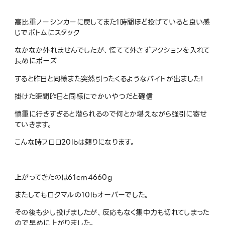
高比重ノーシンカーに戻してまた1時間ほど投げていると良い感
じでボトムにスタック
なかなか外れませんでしたが、慌てて外さずアクションを入れて
長めにポーズ
すると昨日と同様また突然引ったくるようなバイトが出ました！
掛けた瞬間昨日と同様にでかいやつだと確信
慎重に行きすぎると潜られるので何とか堪えながら強引に寄せ
ていきます。
こんな時フロロ20lbは頼りになります。
上がってきたのは61cm4660g
またしてもロクマルの10lbオーバーでした。
その後も少し投げましたが、反応もなく集中力も切れてしまった
ので早めに上がりました。