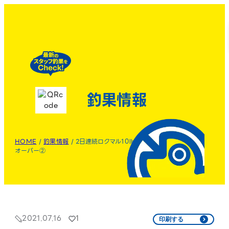
釣果情報
HOME
/
釣果情報
/
2日連続ロクマル10lb
オーバー②
2021.07.16
1
印刷する