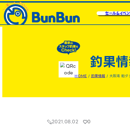
セール&イベン
釣果情
HOME
/
釣果情報
/
大阪湾 船タ
2021.08.02
0