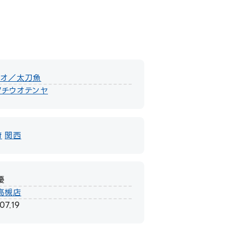
ウオ／太刀魚
タチウオテンヤ
府
関西
優
高槻店
07.19