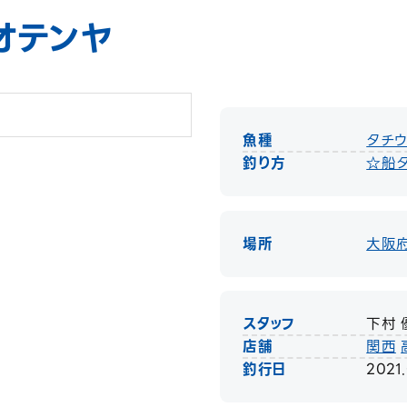
オテンヤ
魚種
タチ
釣り方
☆船
場所
大阪
スタッフ
下村 
店舗
関西
釣行日
2021.