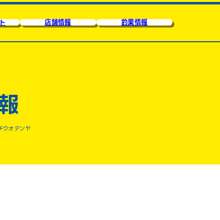
ト
店舗情報
釣果情報
報
チウオテンヤ