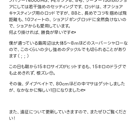
ンパワー14000HG、PEオシア8、8号、リーダー150lbのショ
アにしては若干強めのセッティングです、ロッドは、オフショア
キャスティング用のロッドですが、88と、長めでコツを掴めば飛
距離も、10フィートの、ショアジギングロッドに全然負けないの
で、ショアからも愛用しています。
何より掛ければ、勝負が早いです🐟
僕が通っている島周辺は大体5〜8mほどのスーパーシャローな
ので、このくらいの少し強めのタックルでも切られることがあり
ます（ ; ; ）
この日も朝から15キロサイズがヒットするも、15キロのドラグで
も止めきれず、根ズレ🥺。
その後、ダイブベイトで、80cmほどの中マサはゲットしました
が、なかなかに悔しい1日になりました🐟
また、遠征について更新していきますので、またぜひご覧くださ
い！