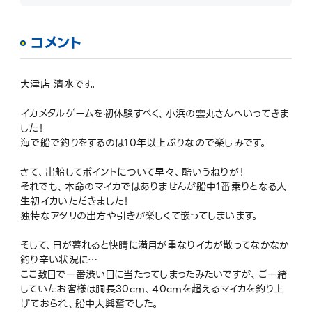
コメント
大津店 清水です。
イカメタルゲームを初体験すべく、小浜の雲丸さんへいってきま
した！
海で船で釣りをするのは10年以上ぶりなので楽しみです。
さて、出船してポイントについて早々、酷いうねりが！
それでも、本命のマイカではありませんが船中1番乗りとなる人
生初イカいただきました！
独特なアタリの出方や引きが楽しくて嵌ってしまいます。
そして、日が暮れると快晴に満月が重なりイカが散ってなかなか
釣り辛い状況に…
ここ数日で一番渋い日に当たってしまったみたいですが、ご一緒
していたお客様は胴長30cm、40cmを超えるマイカを釣り上
げておられ、船中大興奮でした。