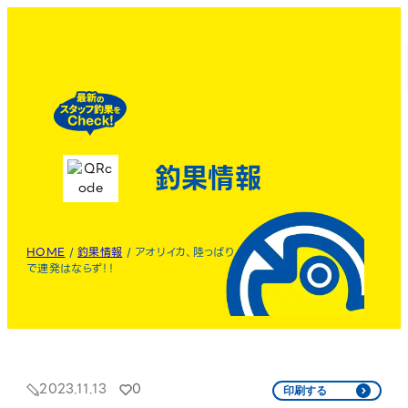
釣果情報
HOME
/
釣果情報
/
アオリイカ、陸っぱり
で連発はならず！！
2023.11.13
0
印刷する