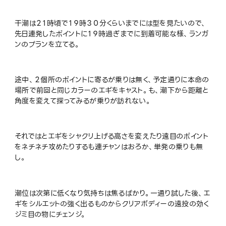
干潮は２１時頃で１９時３０分くらいまでには型を見たいので、
先日連発したポイントに１９時過ぎまでに到着可能な様、ランガ
ンのプランを立てる。
途中、２個所のポイントに寄るが乗りは無く、予定通りに本命の
場所で前回と同じカラーのエギをキャスト。も、潮下から距離と
角度を変えて探ってみるが乗りが訪れない。
それではとエギをシャクリ上げる高さを変えたり遠目のポイント
をネチネチ攻めたりするも連チャンはおろか、単発の乗りも無
し。
潮位は次第に低くなり気持ちは焦るばかり。一通り試した後、エ
ギをシルエットの強く出るものからクリアボディーの遠投の効く
ジミ目の物にチェンジ。