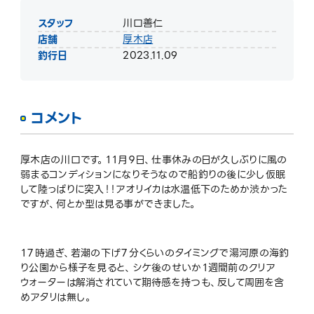
スタッフ
川口善仁
店舗
厚木店
釣行日
2023.11.09
コメント
厚木店の川口です。１１月９日、仕事休みの日が久しぶりに風の
弱まるコンディションになりそうなので船釣りの後に少し仮眠
して陸っぱりに突入！！アオリイカは水温低下のためか渋かった
ですが、何とか型は見る事ができました。
１７時過ぎ、若潮の下げ７分くらいのタイミングで湯河原の海釣
り公園から様子を見ると、シケ後のせいか１週間前のクリア
ウォーターは解消されていて期待感を持つも、反して周囲を含
めアタリは無し。