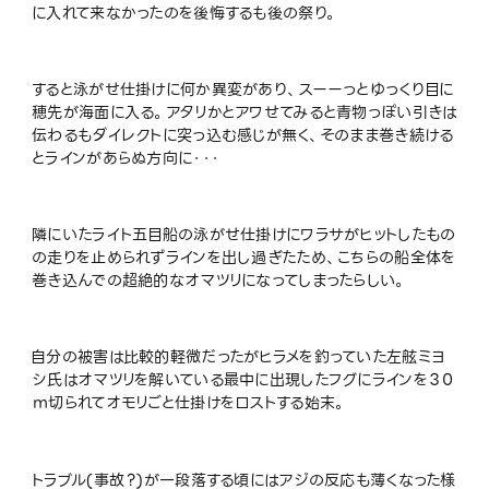
に入れて来なかったのを後悔するも後の祭り。
すると泳がせ仕掛けに何か異変があり、スーーっとゆっくり目に
穂先が海面に入る。アタリかとアワせてみると青物っぽい引きは
伝わるもダイレクトに突っ込む感じが無く、そのまま巻き続ける
とラインがあらぬ方向に・・・
隣にいたライト五目船の泳がせ仕掛けにワラサがヒットしたもの
の走りを止められずラインを出し過ぎたため、こちらの船全体を
巻き込んでの超絶的なオマツリになってしまったらしい。
自分の被害は比較的軽微だったがヒラメを釣っていた左舷ミヨ
シ氏はオマツリを解いている最中に出現したフグにラインを３０
ｍ切られてオモリごと仕掛けをロストする始末。
トラブル(事故？)が一段落する頃にはアジの反応も薄くなった様