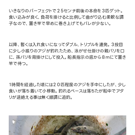
いきなりのパーフェクトで２５センチ前後の本命を３匹ゲット。
食い込みが良く、負荷を掛けると比例して曲がり込む柔軟な調
子なので、置き竿で早めに巻き上げてもバレが少ない。
以降、暫くは入れ食いになってダブル、トリプルを連発。３投目
に少し小振りのアジが釣れたため、泳がせ仕掛けの親バリを口
に、孫バリを背掛けにして投入。船長指示の底から８ｍにて置き
竿で待つ。
１時間を経過した頃には２０匹程度のアジを手中にしたが、少し
食いが落ち着いて小移動。釣れるペースは落ちたが船中でアタ
リが途絶える事は無く順調に追釣。