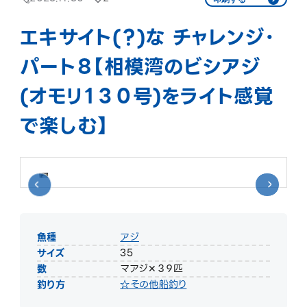
エキサイト(？)な チャレンジ・
パート８【相模湾のビシアジ
(オモリ１３０号)をライト感覚
で楽しむ】
魚種
アジ
サイズ
35
数
マアジ✕３９匹
釣り方
☆その他船釣り