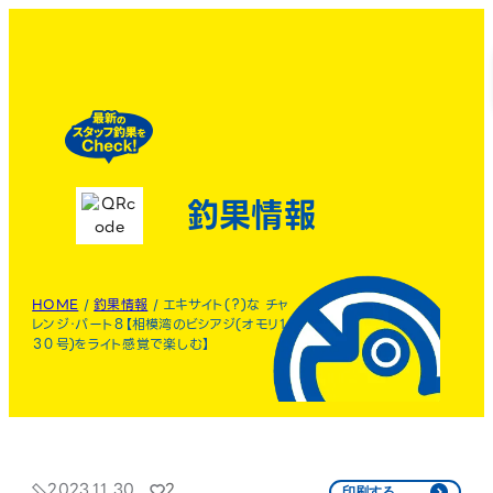
釣果情報
HOME
/
釣果情報
/
エキサイト(？)な チャ
レンジ・パート８【相模湾のビシアジ(オモリ１
３０号)をライト感覚で楽しむ】
2023.11.30
2
印刷する