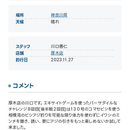
場所
神奈川県
天候
晴れ
スタッフ
川口善仁
店舗
厚木店
釣行日
2023.11.27
コメント
厚木店の川口です。エキサイトゲームを使ったバーサタイルな
チャレンジ８回目(後半戦２回目)は１３０号のコマセビシを使う
相模湾のビシアジ釣りを可能な限り体力を使わずにイワシのミ
ンチを撒き、誘い、更にアジの引きをもっと楽しめないか試して
来ました。