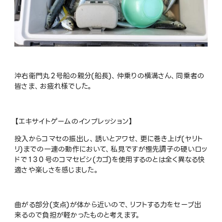
沖右衛門丸２号船の親分(船長)、仲乗りの横溝さん、同乗者の
皆さま、お疲れ様でした。
【エキサイトゲームのインプレッション】
投入からコマセの振出し、誘いとアワせ、更に巻き上げ(ヤリト
リ)までの一連の動作において、私見ですが極先調子の硬いロッ
ドで１３０号のコマセビシ(カゴ)を使用するのとは全く異なる快
適さや楽しさを感じました。
曲がる部分(支点)が体から近いので、リフトする力をセーブ出
来るので負担が軽かったものと考えます。