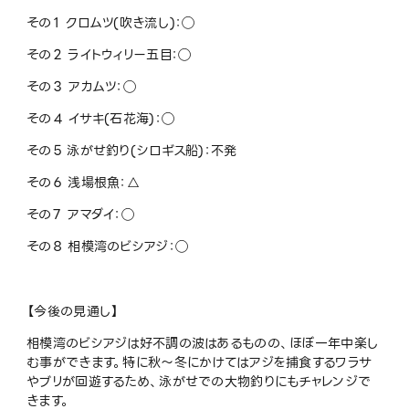
その１ クロムツ(吹き流し)：◯
その２ ライトウィリー五目：◯
その３ アカムツ：◯
その４ イサキ(石花海)：◯
その５ 泳がせ釣り(シロギス船)：不発
その６ 浅場根魚：△
その７ アマダイ：◯
その８ 相模湾のビシアジ：◯
【今後の見通し】
相模湾のビシアジは好不調の波はあるものの、ほぼ一年中楽し
む事ができます。特に秋〜冬にかけてはアジを捕食するワラサ
やブリが回遊するため、泳がせでの大物釣りにもチャレンジで
きます。