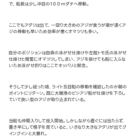
で、船長は少し沖目の１００ｍダチへ移動。
ここでもアタリは出て、一回り大きめのアジが食うが潮が速くア
ジの移動も早いため効率が悪くオマツリも多い。
自分のポジションは自身の泳がせ仕掛けや左舷トモ氏の泳がせ
仕掛けと頻繁にオマツリしてしまい、アジを掛けても船に入らな
いため泳がせ釣りはここでキッパリと断念。
そうして少し経った頃、ライト五目船の移動を確認したのか朝の
ポイントにリターン。既に大磯港のビシアジ船が仕掛けを下ろし
ていて良い型のアジが取り込まれている。
当船も仲間入りして投入開始。しかしながら直ぐには当たらず、
置き竿にして様子を見ていると、いきなり大きなアタリが出てグ
イングインと大暴れ。