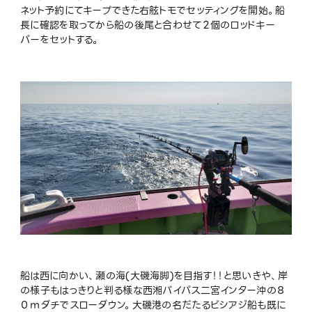
ネット予約にてキープできた右舷トモでセッティングを開始。船
長に確認を取ってから船の後尾と合わせて２個のロッドキー
パーをセットする。
船は西に向かい、瀬の海(大磯海脚)を目指す！！と思いきや、岸
の様子もはっきりと判る様な西湘バイパス二宮インター沖の８
０ｍダチでスローダウン。大磯港の名だたるビシアジ船も既に