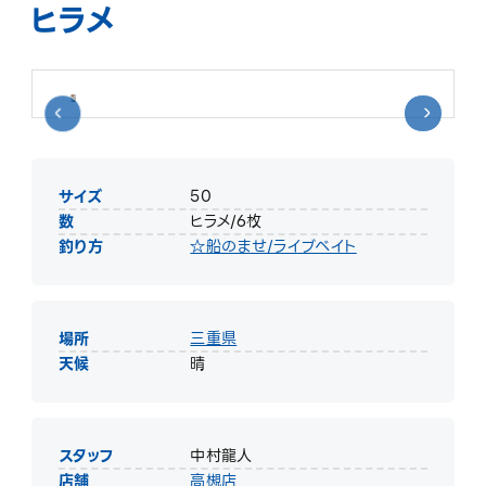
ヒラメ
サイズ
50
数
ヒラメ/6枚
釣り方
☆船のませ/ライブベイト
場所
三重県
天候
晴
スタッフ
中村龍人
店舗
高槻店