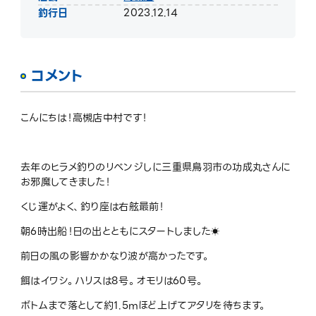
釣行日
2023.12.14
コメント
こんにちは！高槻店中村です！
去年のヒラメ釣りのリベンジしに三重県鳥羽市の功成丸さんに
お邪魔してきました！
くじ運がよく、釣り座は右舷最前！
朝6時出船！日の出とともにスタートしました☀️
前日の風の影響かかなり波が高かったです。
餌はイワシ。ハリスは8号。オモリは60号。
ボトムまで落として約1.5mほど上げてアタリを待ちます。