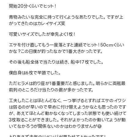
開始20分くらいでヒット！
青物みたいな完全に持って行くようなあたりでした。ですが上
がってきたのはカレイサイズ笑
可愛いサイズでしたが幸先よく1枚！
エサを付け直してもう一度落とすと連続でヒット！50cmくらい
かな？この日僕が釣ったなかで1番大きかったです。
その後も船全体で当たりは続き、船中17枚でした。
僕自身は6枚で竿頭でした。
ただヒラメは釣り座が1番重要だと感じました。明らかに両舷最
前列のところだけ当たりの数が多かったです。
工夫したことはほとんどなく、一つ挙げるとすればエサのイワシ
は弱るのが早いので早めに付け替えようかなとも思ったのです
が、あえてほとんど動かなくなってしまった状態でも使い続けて
3枚取ることができました。それがよかったのか動いてようが動
いてなかろうが関係ないのかはわかりませんが😅