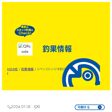
釣果情報
HOME
/
釣果情報
/
リベンジトンジギ釣行
❗️
2024.01.18
0
印刷する