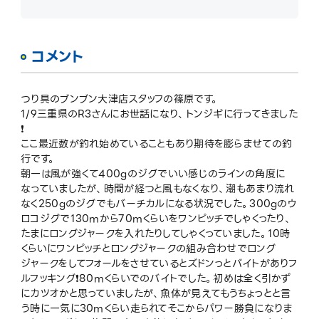
コメント
つり具のブンブン大津店スタッフの篠原です。
1/9三重県のR3さんにお世話になり、トンジギに行ってきました
❗️
ここ最近数が釣れ始めていることもあり期待を膨らませての釣
行です。
朝一は風が強くて400gのジグでいい感じのラインの角度に
なっていましたが、時間が経つと風もなくなり、潮もあまり流れ
なく250gのジグでもバーチカルになる状況でした。300gのウ
ロコジグで130mから70mくらいをワンピッチでしゃくったり、
たまにロングジャークを入れたりしてしゃくっていました。10時
くらいにワンピッチとロングジャークの組み合わせでロング
ジャークをしてフォールをさせているとズドンっとバイトがありフ
ルフッキング❗️80mくらいでのバイトでした。初めは全く引かず
にカツオかと思っていましたが、魚体が見えてもうちょっとと言
う時に一気に30mくらい走られてそこからパワー勝負になりま