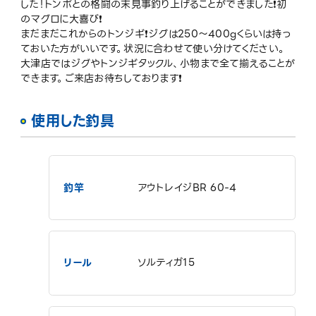
した！トンボとの格闘の末見事釣り上げることができました❗️初
のマグロに大喜び❗️
まだまだこれからのトンジギ❗️ジグは250〜400gくらいは持っ
ておいた方がいいです。状況に合わせて使い分けてください。
大津店ではジグやトンジギタックル、小物まで全て揃えることが
できます。ご来店お待ちしております❗️
使用した釣具
釣竿
アウトレイジBR 60-4
リール
ソルティガ15