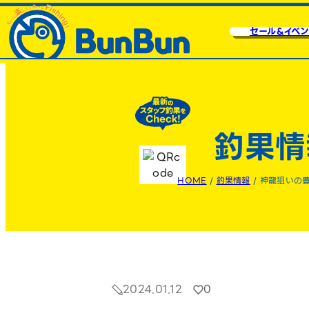
セール&イベン
釣果情
HOME
/
釣果情報
/
神龍狙いの
2024.01.12
0