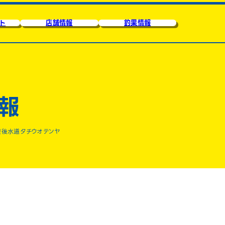
ト
店舗情報
釣果情報
報
豊後水道タチウオテンヤ