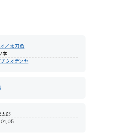
ウオ／太刀魚
7本
タチウオテンヤ
県
涼太郎
.01.05