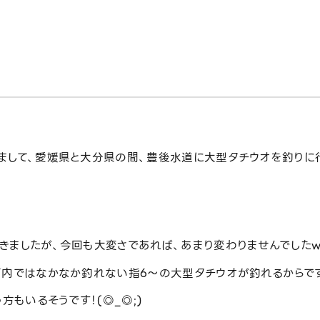
まして、愛媛県と大分県の間、豊後水道に大型タチウオを釣りに
きましたが、今回も大変さであれば、あまり変わりませんでした
内ではなかなか釣れない指6〜の大型タチウオが釣れるからです
方もいるそうです！(◎_◎;)