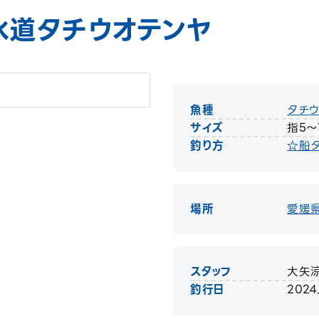
水道タチウオテンヤ
魚種
タチ
サイズ
指5〜
釣り方
☆船
場所
愛媛
スタッフ
大矢
釣行日
2024