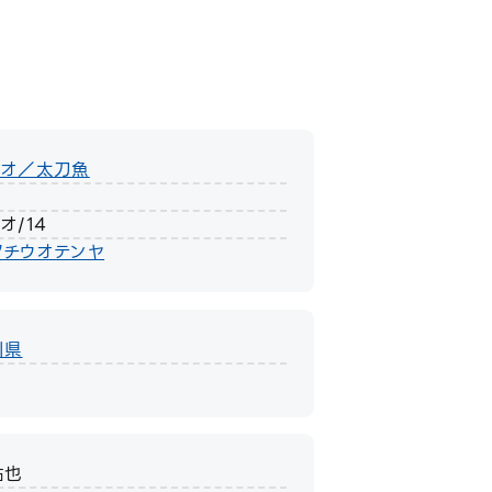
ウオ／太刀魚
オ/14
タチウオテンヤ
川県
祐也