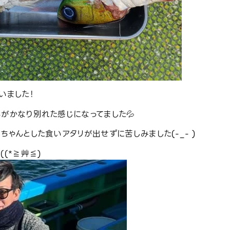
ました！️
がかなり別れた感じになってました💦
ゃんとした食いアタリが出せずに苦しみました(-_- )
(*≧艸≦)