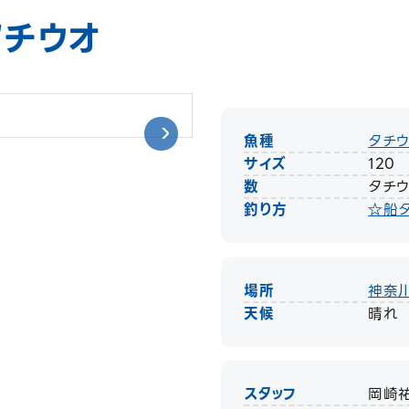
タチウオ
魚種
タチ
サイズ
120
数
タチウ
釣り方
☆船
場所
神奈
天候
晴れ
スタッフ
岡崎