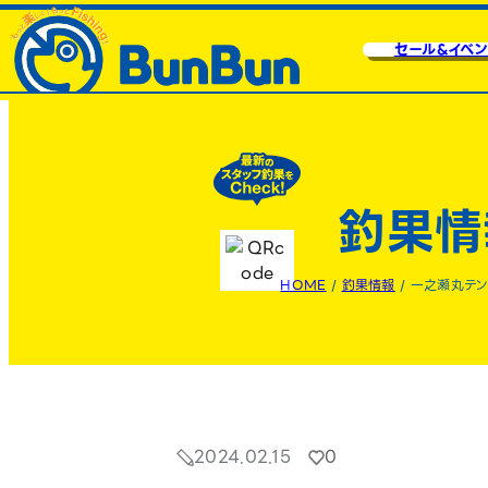
セール&イベン
釣果情
HOME
/
釣果情報
/
一之瀬丸テン
2024.02.15
0