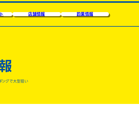
ト
店舗情報
釣果情報
報
ギングで大型狙い