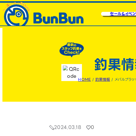
セール&イベン
釣果情
HOME
/
釣果情報
/
メバルプラッ
2024.03.18
0