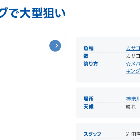
グで大型狙い
魚種
カサ
数
カサゴ
釣り方
☆メ
ギン
場所
神奈
天候
晴れ
スタッフ
岩田