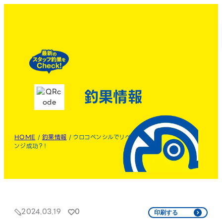
釣果情報
HOME
/
釣果情報
/
ウロコペンシルでリベ
ンジ成功？！
2024.03.19
0
印刷する