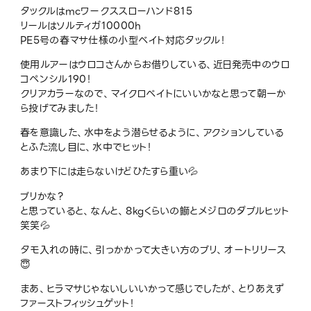
タックルはmcワークススローハンド815
リールはソルティガ10000h
PE5号の春マサ仕様の小型ベイト対応タックル！
使用ルアーはウロコさんからお借りしている、近日発売中のウロ
コペンシル190！
クリアカラーなので、マイクロベイトにいいかなと思って朝一か
ら投げてみました！
春を意識した、水中をよう潜らせるように、アクションしている
とふた流し目に、水中でヒット！
あまり下には走らないけどひたすら重い💦
ブリかな？
と思っていると、なんと、8kgくらいの鰤とメジロのダブルヒット
笑笑💦
タモ入れの時に、引っかかって大きい方のブリ、オートリリース
😇
まあ、ヒラマサじゃないしいいかって感じでしたが、とりあえず
ファーストフィッシュゲット！