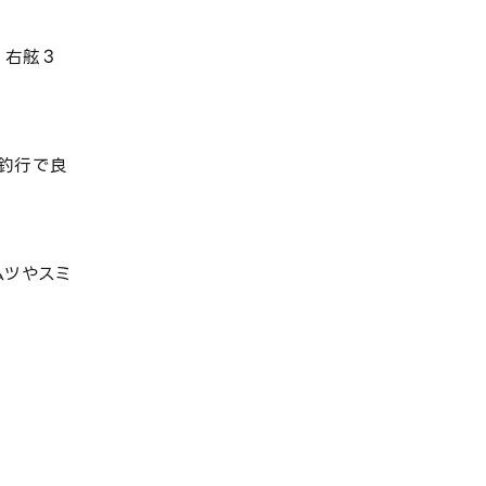
。右舷３
釣行で良
ムツやスミ