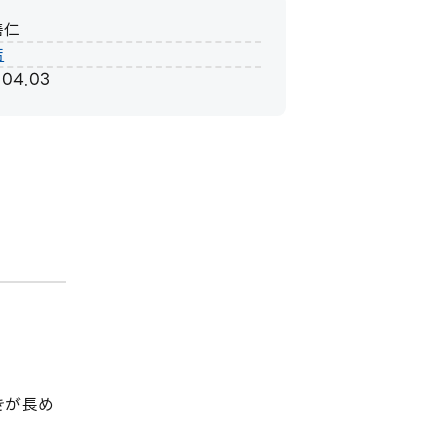
善仁
店
.04.03
きが長め