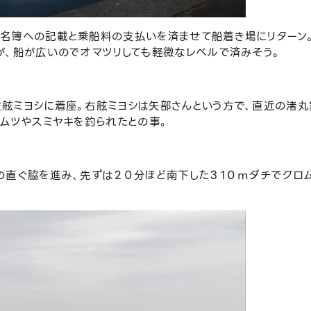
名簿への記載と乗船料の支払いを済ませて船着き場にリターン
が、船が広いのでオマツリしても軽微なレベルで済みそう。
舷ミヨシに着座。右舷ミヨシは矢部さんという方で、直近の渚丸
ロムツやスミヤキを釣られたとの事。
の直ぐ脇を進み、先ずは２０分ほど南下した３１０ｍダチでクロ