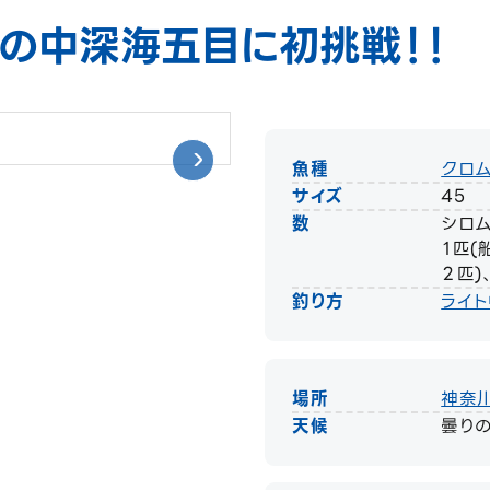
の中深海五目に初挑戦！！
魚種
クロ
サイズ
45
数
シロム
１匹(
２匹)
釣り方
ライ
場所
神奈
天候
曇り