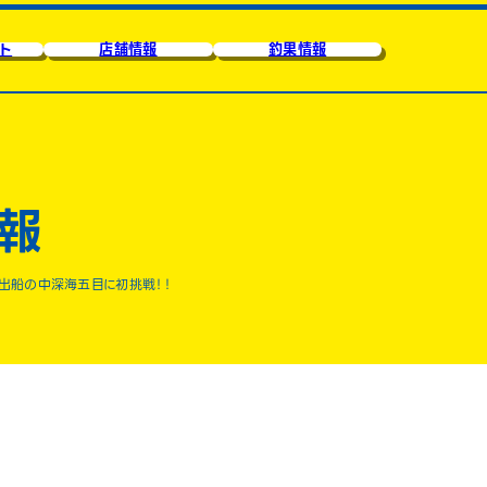
ト
店舗情報
釣果情報
報
出船の中深海五目に初挑戦！！