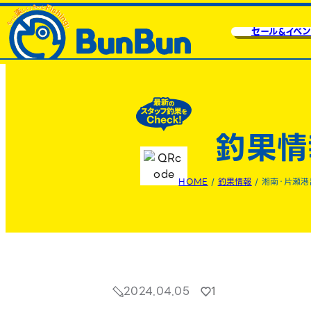
セール&イベン
釣果情
HOME
/
釣果情報
/
湘南・片瀬港
2024.04.05
1