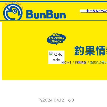
セール&イベン
釣果情
HOME
/
釣果情報
/
激荒れの霞
2024.04.12
0