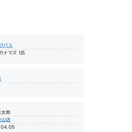
クバス
カナマズ 1匹
県
光太郎
狭山店
.04.05