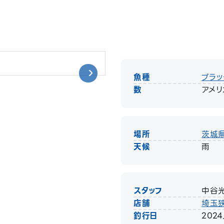
魚種
ブラッ
数
アメリ
場所
茨城
天候
雨
スタッフ
中谷
店舗
埼玉
釣行日
2024