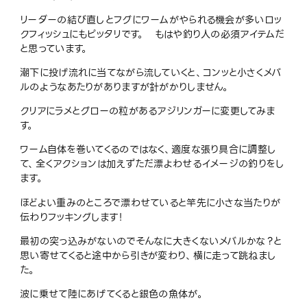
リーダーの結び直しとフグにワームがやられる機会が多いロッ
クフィッシュにもピッタリです。 もはや釣り人の必須アイテムだ
と思っています。
潮下に投げ流れに当てながら流していくと、コンッと小さくメバ
ルのようなあたりがありますが針がかりしません。
クリアにラメとグローの粒があるアジリンガーに変更してみま
す。
ワーム自体を巻いてくるのではなく、適度な張り具合に調整し
て、全くアクションは加えずただ漂よわせるイメージの釣りをし
ます。
ほどよい重みのところで漂わせていると竿先に小さな当たりが
伝わりフッキングします！
最初の突っ込みがないのでそんなに大きくないメバルかな？と
思い寄せてくると途中から引きが変わり、横に走って跳ねまし
た。
波に乗せて陸にあげてくると銀色の魚体が。