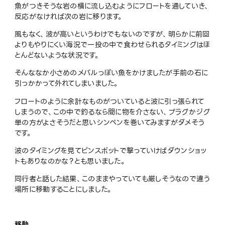
魚がつきそうな岩の横に流し込むようにフロートを通していき、
反応がなければ次の岩に移ります。
風もなく、波が高いというわけでもないのですが、明らかに前回
よりもやりにくい海況で一投の中で食わせられるタイミングはほ
とんどないような状況です。
そんななか小さめのメバルっぽい魚をかけましたが手前の石に
引っかかって外れてしまいました。
フロートのように余計なものがついていると波に引っ張られて
しまうので、この中で釣るなら間に物を介さない、プラグかジグ
単の方がよさそうだと思いシンペンを巻いてみますがダメそう
です。
波のタイミングを見てピンスポットで撃っていけばダウンショッ
トもありなのかな？とも思いました。
同行者と話した結果、このままやっていても厳しそうなので違う
場所に移動することにしました。
移動