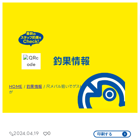
釣果情報
HOME
/
釣果情報
/
尺メバル狙いでゲスト
が
2024.04.19
0
印刷する