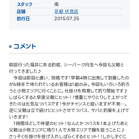
スタッフ
南
店舗
京都 伏見店
釣行日
2015.07.25
コメント
前回行った福井にある釣堀、シーパーク丹生へ今回も父親と
行ってきました♪
今回は前回と違い、快晴です！早朝4時に出発して到着したの
が6時半で待たれているお客様は1組のみ。今回もいろいろ釣ろ
うと小物エリアに行くことに。仕掛けを用意して釣り開始です♪
しばらくすると早速父親にヒット！！慎重にやりとりして上がって
きたのは元気なツバスです！今がチャンスと狙いますが不発…。
逆に父親は立て続けにヒットさせてツバス、サバと釣果を上げて
いきます！
1時間ほどして待望のヒット！なんとかツバスを1本上げたあと
父親は小物エリアに残り１人で大物エリアで鰤を狙うことに♪
さっそく仕掛けを投げ入れしばらくするとヒット！！しかしすぐに