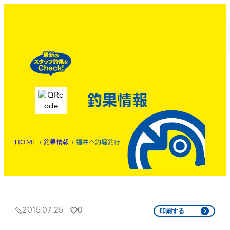
釣果情報
HOME
/
釣果情報
/
福井へ釣堀釣行
2015.07.25
0
印刷する