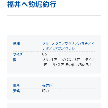
福井へ釣堀釣行
魚種
ブリ／メジロ／ワラサ／ハマチ／イ
ナダ／ツバス／ワカシ
サイズ
86
数
ブリ／1匹 ツバス／6匹 タイ／
1匹 サバ1匹 その他いろいろ♪
場所
福井県
天候
晴れ