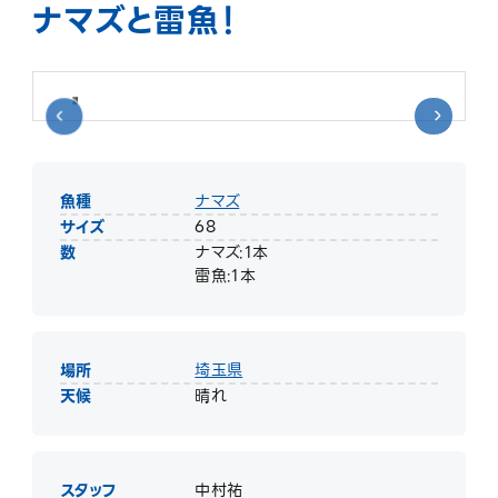
ナマズと雷魚！
魚種
ナマズ
サイズ
68
数
ナマズ:1本
雷魚:1本
場所
埼玉県
天候
晴れ
スタッフ
中村祐