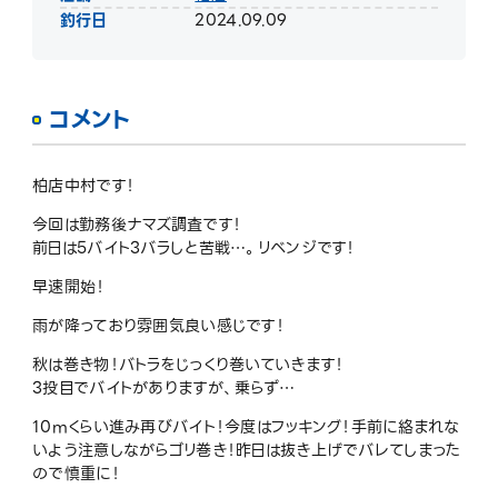
釣行日
2024.09.09
コメント
柏店中村です！
今回は勤務後ナマズ調査です！
前日は5バイト3バラしと苦戦…。リベンジです！
早速開始！
雨が降っており雰囲気良い感じです！
秋は巻き物！バトラをじっくり巻いていきます！
3投目でバイトがありますが、乗らず…
10mくらい進み再びバイト！今度はフッキング！手前に絡まれな
いよう注意しながらゴリ巻き！昨日は抜き上げでバレてしまった
ので慎重に！