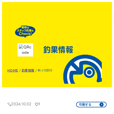
釣果情報
HOME
/
釣果情報
/
秋イカ釣行
2024.10.02
1
印刷する