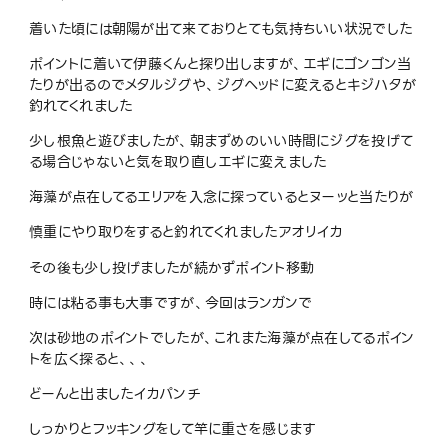
着いた頃には朝陽が出て来ておりとても気持ちいい状況でした
ポイントに着いて伊藤くんと探り出しますが、エギにゴンゴン当
たりが出るのでメタルジグや、ジグヘッドに変えるとキジハタが
釣れてくれました
少し根魚と遊びましたが、朝まずめのいい時間にジグを投げて
る場合じゃないと気を取り直しエギに変えました
海藻が点在してるエリアを入念に探っているとヌーッと当たりが
慎重にやり取りをすると釣れてくれましたアオリイカ
その後も少し投げましたが続かずポイント移動
時には粘る事も大事ですが、今回はランガンで
次は砂地のポイントでしたが、これまた海藻が点在してるポイン
トを広く探ると、、、
どーんと出ましたイカパンチ
しっかりとフッキングをして竿に重さを感じます