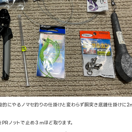
般的にやるノマセ釣りの仕掛けと変わらず胴突き底錘仕掛けに2
をPRノットで止め３ｍほど取ります。