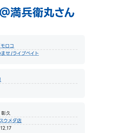
め＠満兵衛丸さん
／モロコ
ませ/ライブベイト
県
 彰久
スウメダ店
12.17