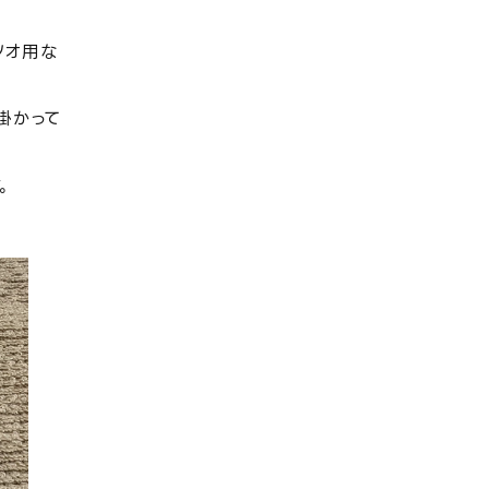
ツオ用な
掛かって
。