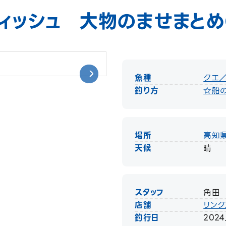
ィッシュ 大物のませまと
魚種
クエ
釣り方
☆船の
場所
高知
天候
晴
スタッフ
角田
店舗
リンク
釣行日
2024.