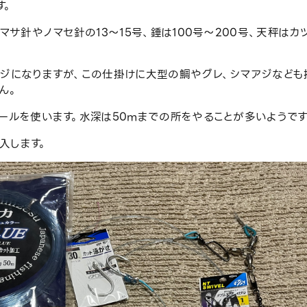
す。
マサ針やノマセ針の13～15号、錘は100号～200号、天秤はカ
アジになりますが、この仕掛けに大型の鯛やグレ、シマアジなども
ん。
ールを使います。水深は50mまでの所をやることが多いようです
入します。