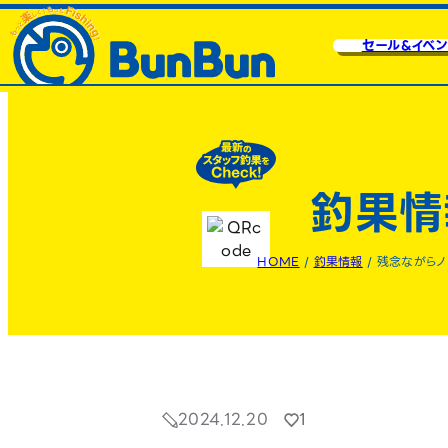
セール&イベン
釣果情
HOME
/
釣果情報
/
残念ながらノ
2024.12.20
1