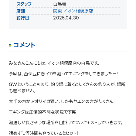
スタッフ
白鳥嶺
店舗
関東
イオン相模原店
釣行日
2025.04.30
コメント
みなさんこんにちは､イオン相模原店の白鳥です。
今回は､西伊豆に春イカを狙ってエギングをしてきましたー！
GWということもあり､釣り場に着くとたくさんの釣り人が､場所
も選べません､
大半の方がアオリイカ狙い､しかもヤエンの方がたくさん､
エギングは圧倒的不利な状況です笑
潮通しが良さそうな場所を目掛けてフルキャストしていきます。
諦めずに何時間もやっているとヒット！