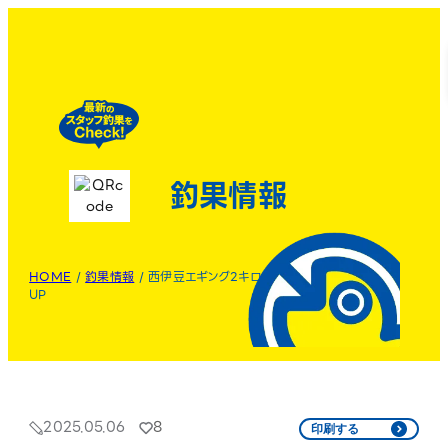
釣果情報
HOME
/
釣果情報
/
西伊豆エギング2キロ
UP
2025.05.06
8
印刷する