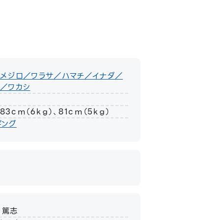
／メジロ／ワラサ／ハマチ／イナダ／
ス／ワカシ
83ｃｍ（6ｋｇ）、81ｃｍ（5ｋｇ）
ギング
 篤志