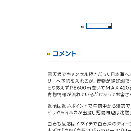
コメント
悪天候でキャンセル続きだった日本海へ
リーへ予約を入れるが、青物が絶好調で
とりあえずＰＥ600ｍ巻いてＭＡＸ42
青物情報が流れているだけあってお客さ
近頃は近いポイントで午前中から爆釣で
どうやらイルカが出没し冠島周辺は沈黙
白石も反応はイマイチで白石沖のディープ
まずは『白神（白石）175ｇのハーフグロ