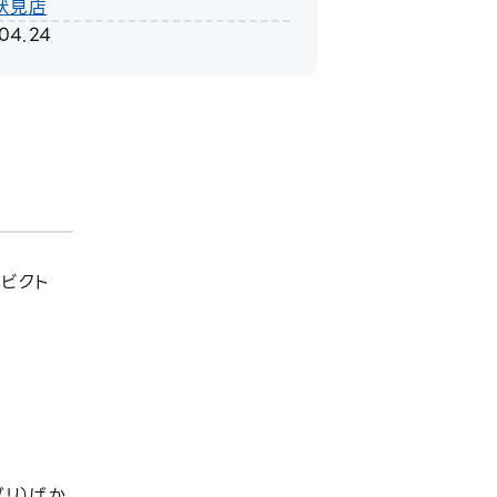
伏見店
.04.24
ビクト
。
ブリ）ばか