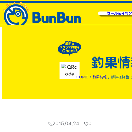
セール&イベン
釣果情
HOME
/
釣果情報
/
鰤神様降臨！
2015.04.24
0