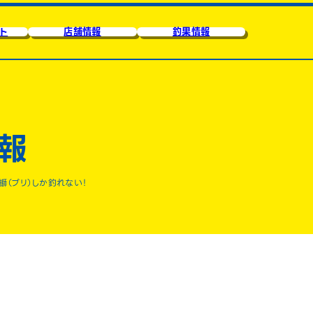
ト
店舗情報
釣果情報
報
鰤（ブリ）しか釣れない！