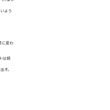
良いよう
感に変わ
トは続
出す。