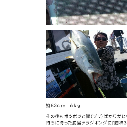
鰤83ｃｍ 6ｋｇ
その後もポツポツと鰤（ブリ）ばかりがヒ
待ちに待った浦島タラジギングに『鱈神38