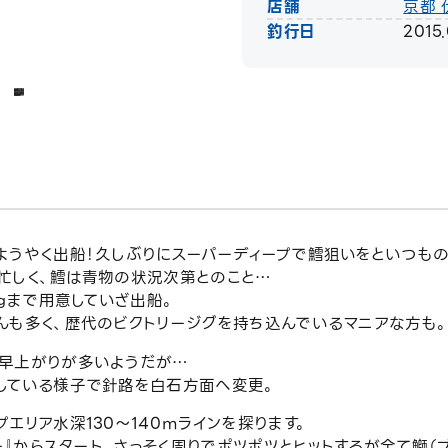
店舗
京都 
釣行日
2015
ようやく出船！久しぶりにスーパーディープで鱈狙いをといつもの
忙しく、鱈は青物の状況次第とのこと…
0ｇまで用意していざ出船。
んも多く、歴代のビクトリージグを持ち込んでいるマニアな方も
早上がりが多いようだが…
している様子で針路を白石方面へ変更。
エリア水深130～140ｍラインを探ります。
ー』からスタート。さっそく周りでポツポツとヒットするが全て鰤（