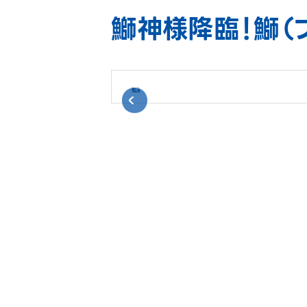
鰤神様降臨！鰤（