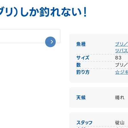
ブリ）しか釣れない！
魚種
ブリ
ツバ
サイズ
83
数
ブリ／
釣り方
☆ジ
天候
晴れ
スタッフ
碇山