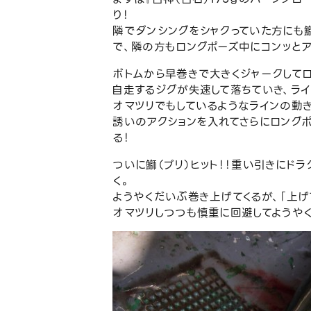
り！
隣でダンシングをシャクっていた方にも鰤
で、隣の方もロングポーズ中にコンッとア
ボトムから早巻きで大きくジャークして
自走するジグが失速して落ちていき、ライ
オマツリでもしているようなラインの動
誘いのアクションを入れてさらにロング
る！
ついに鰤（ブリ）ヒット！！重い引きにド
く。
ようやくだいぶ巻き上げてくるが、「上げ
オマツリしつつも慎重に回避してようやく