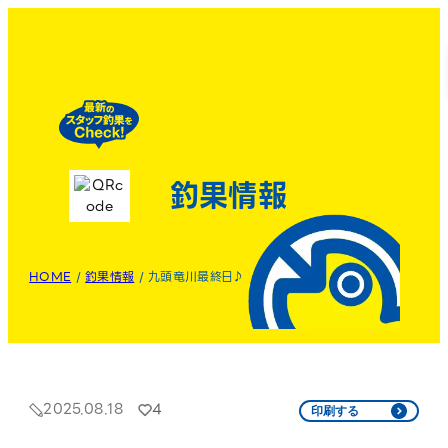
釣果情報
HOME
/
釣果情報
/
九頭竜川最終日♪
2025.08.18
4
印刷する