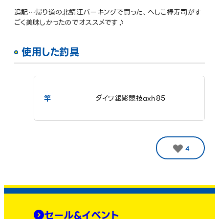
追記…帰り道の北鯖江パーキングで買った、へしこ棒寿司がす
ごく美味しかったのでオススメです♪
使用した釣具
竿
ダイワ銀影競技axh85
4
セール&イベント