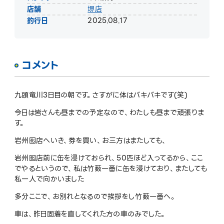
店舗
堺店
釣行日
2025.08.17
コメント
九頭竜川3日目の朝です。さすがに体はバキバキです(笑)
今日は皆さんも昼までの予定なので、わたしも昼まで頑張りま
す。
岩州囮店へいき、券を買い、お三方はまたしても、
岩州囮店前に缶を浸けておられ、50匹ほど入ってるから、ここ
でやるというので、私は竹薮一番に缶を浸けており、またしても
私一人で向かいました
多分ここで、お別れとなるので挨拶をし竹薮一番へ。
車は、昨日固着を直してくれた方の車のみでした。