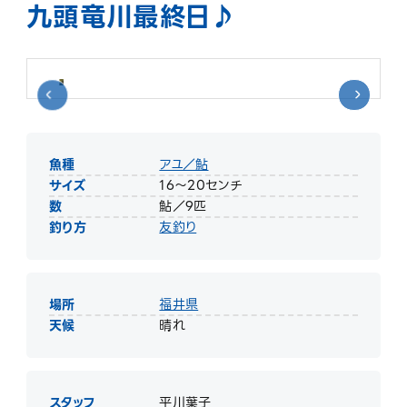
九頭竜川最終日♪
魚種
アユ／鮎
サイズ
16～20センチ
数
鮎／9匹
釣り方
友釣り
場所
福井県
天候
晴れ
スタッフ
平川葉子