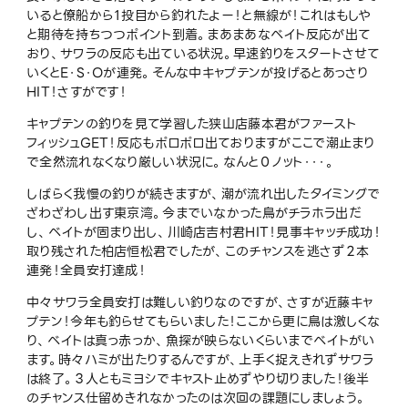
いると僚船から１投目から釣れたよー！と無線が！これはもしや
と期待を持ちつつポイント到着。まあまあなベイト反応が出て
おり、サワラの反応も出ている状況。早速釣りをスタートさせて
いくとE・S・Oが連発。そんな中キャプテンが投げるとあっさり
HIT！さすがです！
キャプテンの釣りを見て学習した狭山店藤本君がファースト
フィッシュGET！反応もポロポロ出ておりますがここで潮止まり
で全然流れなくなり厳しい状況に。なんと０ノット・・・。
しばらく我慢の釣りが続きますが、潮が流れ出したタイミングで
ざわざわし出す東京湾。今までいなかった鳥がチラホラ出だ
し、ベイトが固まり出し、川崎店吉村君HIT！見事キャッチ成功！
取り残された柏店恒松君でしたが、このチャンスを逃さず２本
連発！全員安打達成！
中々サワラ全員安打は難しい釣りなのですが、さすが近藤キャ
プテン！今年も釣らせてもらいました！ここから更に鳥は激しくな
り、ベイトは真っ赤っか、魚探が映らないくらいまでベイトがい
ます。時々ハミが出たりするんですが、上手く捉えきれずサワラ
は終了。３人ともミヨシでキャスト止めずやり切りました！後半
のチャンス仕留めきれなかったのは次回の課題にしましょう。