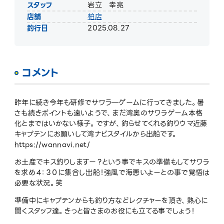
スタッフ
岩立 幸亮
店舗
柏店
釣行日
2025.08.27
コメント
昨年に続き今年も研修でサワラ―ゲームに行ってきました。暑
さも続きポイントも遠いようで、まだ湾奥のサワラゲーム本格
化とまではいかない様子。ですが、釣らせてくれる釣りウマ近藤
キャプテンにお願いして湾ナビスタイルから出船です。
https://wannavi.net/
お土産でキス釣りしますー？という事でキスの準備もしてサワラ
を求め４：３０に集合し出船！強風で海悪いよーとの事で覚悟は
必要な状況。笑
準備中にキャプテンからも釣り方などレクチャーを頂き、熱心に
聞くスタッフ達。きっと皆さまのお役にも立てる事でしょう！