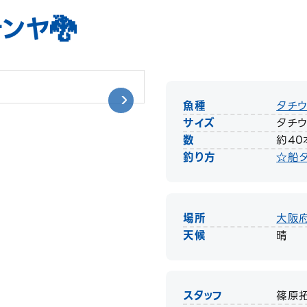
ンヤ🐉
魚種
タチ
サイズ
タチウ
数
約40
釣り方
☆船
場所
大阪
天候
晴
スタッフ
篠原