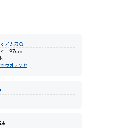
ウオ／太刀魚
オ 97cm
本
タチウオテンヤ
府
拓馬