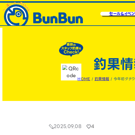
セール&イベン
釣果情
HOME
/
釣果情報
/
今年初タチウ
2025.09.08
4