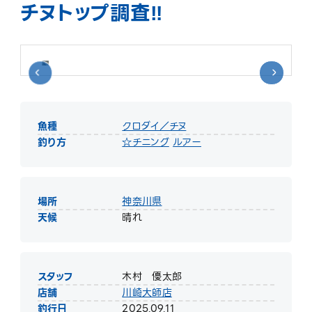
チヌトップ調査‼️
魚種
クロダイ／チヌ
釣り方
☆チニング
ルアー
場所
神奈川県
天候
晴れ
スタッフ
木村 優太郎
店舗
川崎大師店
釣行日
2025.09.11