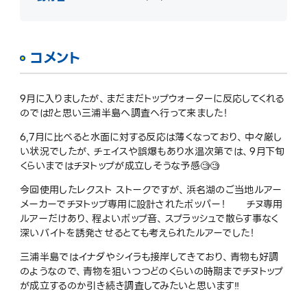
コメント
9月に入りましたが、まだまだトップウォーターに反応してくれる
のでは⁉️と思い三浦半島へ調査へ行って来ました！
6,7月に比べると水面に対する反応は薄くなっており、中々厳し
い状況でしたが、チェイスや誤爆もあり水温次第では、9月下旬
くらいまではチヌトップが成立しそうな予感🧐🧐
今回使用したレクスト ストークですが、浜名湖のご当地ルアー
メーカーでチヌトップ専用に設計されたポッパー！ チヌ専用
ルアーだけあり、程よいポップ音、スプラッシュで散らす事なく
深いバイトを誘発させるとても考えられたルアーでした！
三浦半島ではイナダやシイラも接岸してきており、青物も好調
のようなので、青物を狙いつつどのくらいの時期までチヌトップ
が成立するのか引き続き調査してみたいと思います‼️