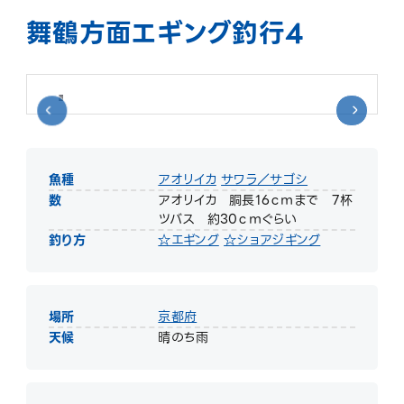
舞鶴方面エギング釣行4
魚種
アオリイカ
サワラ／サゴシ
数
アオリイカ 胴長16ｃｍまで 7杯
ツバス 約30ｃｍぐらい
釣り方
☆エギング
☆ショアジギング
場所
京都府
天候
晴のち雨