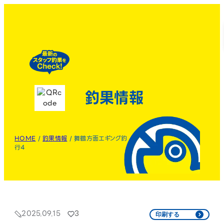
釣果情報
HOME
/
釣果情報
/
舞鶴方面エギング釣
行4
2025.09.15
3
印刷する