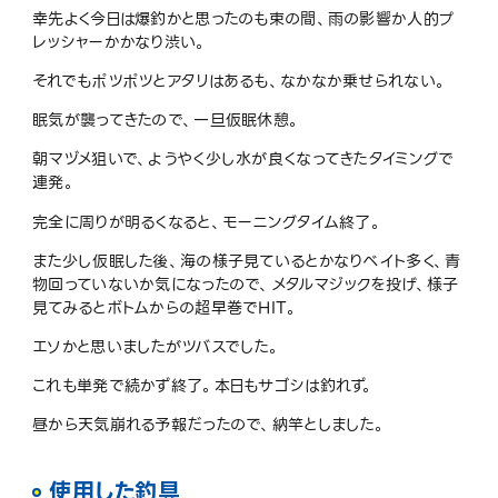
幸先よく今日は爆釣かと思ったのも束の間、雨の影響か人的プ
レッシャーかかなり渋い。
それでもポツポツとアタリはあるも、なかなか乗せられない。
眠気が襲ってきたので、一旦仮眠休憩。
朝マヅメ狙いで、ようやく少し水が良くなってきたタイミングで
連発。
完全に周りが明るくなると、モーニングタイム終了。
また少し仮眠した後、海の様子見ているとかなりベイト多く、青
物回っていないか気になったので、メタルマジックを投げ、様子
見てみるとボトムからの超早巻でHIT。
エソかと思いましたがツバスでした。
これも単発で続かず終了。本日もサゴシは釣れず。
昼から天気崩れる予報だったので、納竿としました。
使用した釣具