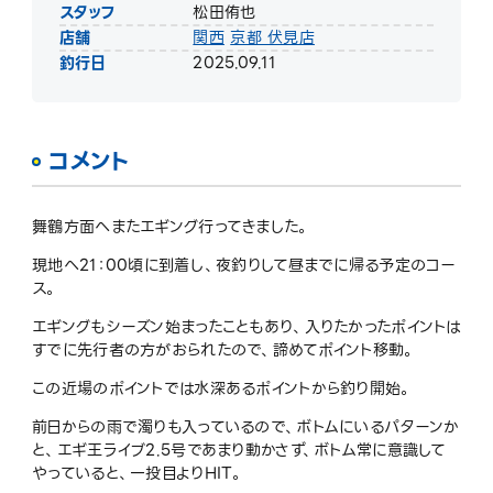
スタッフ
松田侑也
店舗
関西
京都 伏見店
釣行日
2025.09.11
コメント
舞鶴方面へまたエギング行ってきました。
現地へ21：00頃に到着し、夜釣りして昼までに帰る予定のコー
ス。
エギングもシーズン始まったこともあり、入りたかったポイントは
すでに先行者の方がおられたので、諦めてポイント移動。
この近場のポイントでは水深あるポイントから釣り開始。
前日からの雨で濁りも入っているので、ボトムにいるパターンか
と、エギ王ライブ2.5号であまり動かさず、ボトム常に意識して
やっていると、一投目よりHIT。