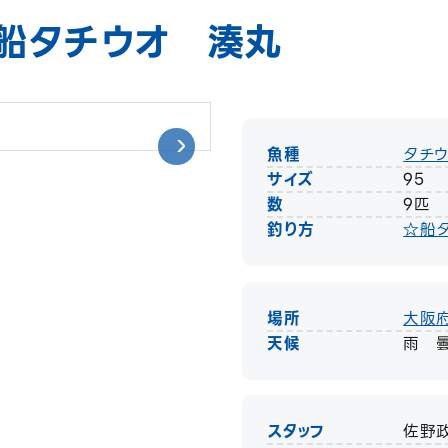
船タチウオ 湊丸
魚種
タチ
サイズ
95
数
9匹
釣り方
☆船
場所
大阪
天候
雨 
スタッフ
佐野