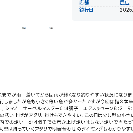
店舗
堺店
釣行日
2025.
くまでが雨 着いてからは雨が弱くなり釣りやすい状況になりま
行しましたが魚も小さく薄い魚が多かったですが今回は指３本
。シマノ サーベルマスター6：4調子 エクスチューン8：2 9：
での誘い上げがアタリ、掛けもできやすい。この日は少し型の小さ
以内での誘い 6：4調子での巻き上げ誘いはしない誘いで当たっ
も大型は持っていくアタリで明確合わせのタイミングもわかりやす