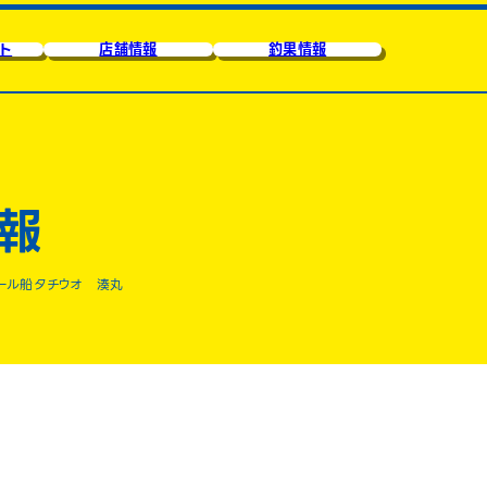
ト
店舗情報
釣果情報
報
ール船タチウオ 湊丸