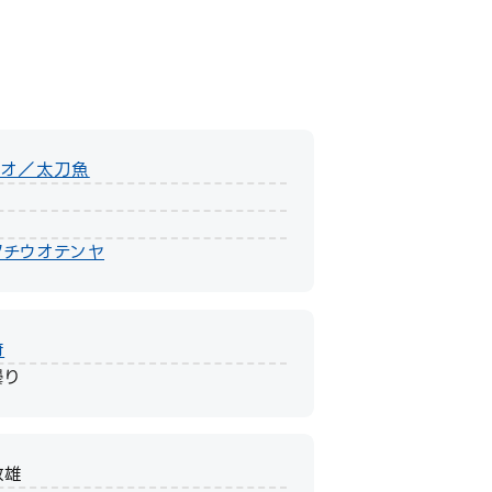
ウオ／太刀魚
タチウオテンヤ
府
曇り
政雄