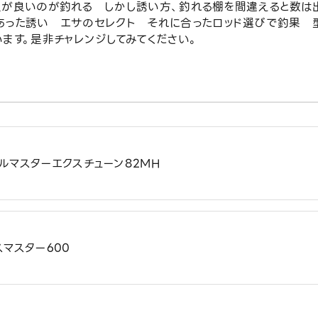
型が良いのが釣れる しかし誘い方、釣れる棚を間違えると数は
あった誘い エサのセレクト それに合ったロッド選びで釣果 
ます。是非チャレンジしてみてください。
ルマスターエクスチューン82MH
スマスター600