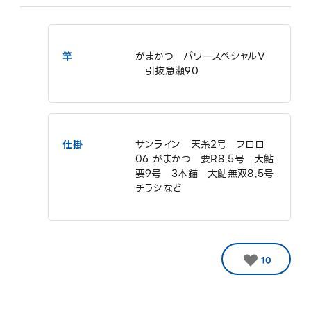
竿
がまかつ パワースペシャルV
引抜急瀬90
仕掛
サンライン 天糸2号 フロロ
06 がまかつ 要R8.5号 大鮎
要9号 3本錨 大鮎無双8.5号
チラシなど
10