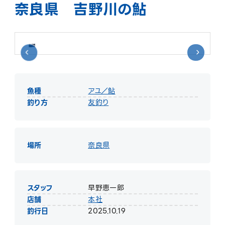
奈良県 吉野川の鮎
魚種
アユ／鮎
釣り方
友釣り
場所
奈良県
スタッフ
早野恵一郞
店舗
本社
釣行日
2025.10.19