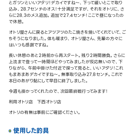
とガツンといいアタリ！デカイですね～、下って緩いとこで取り
込み、28.7センチのオス！十分満足ですが、それをオトリに、さ
らに28.3のメス追加。追加で27.4センチ！ここで昼になったの
で休憩。
オトリ屋さんに戻るとアツアツのたこ焼きを焼いてくれていて、ご
ちそうになりました。体も暖まり、オトリ屋さん、先輩の方々に
はいつも感謝ですね。
長い休憩のあと２時前から再スタート。残り２時間勝負。さらに
上流まで登って一時間ほどやってみましたが反応無いので、下
りながら、午前中掛けた付近で探って見ると、いいアタリ！これ
もまあまあデカイですね～。無事取り込み27.8センチ。これで
本日のあがり鮎にして早目に終了しました。
今週も掛かってくれたので、次回最終戦行ってみます！
利用オトリ店 下西オトリ店
オトリの有無は事前にご確認ください。
使用した釣具