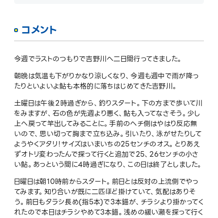
コメント
今週でラストのつもりで吉野川へ二日間行ってきました。
朝晩は気温も下がりかなり涼しくなり、今週も週中で雨が降っ
たりといよいよ鮎も本格的に落ちはじめてきた吉野川。
土曜日は午後２時過ぎから、釣りスタート。下の方まで歩いて川
をみますが、石の色が先週より悪く、鮎も入ってなさそう。少し
上へ戻って竿出してみることに。手前のヘチ側はやはり反応無
いので、思い切って胸まで立ち込み。引いたり、泳がせたりして
ようやくアタリ！サイズはいまいちの25センチのオス。とりあえ
ずオトリ変わったんで探って行くと追加で25、26センチの小さ
い鮎。あっという間に4時過ぎになり、この日は終了としました。
日曜日は朝10時前からスタート。前日とは反対の上流側でやっ
てみます。知り合いが既に二匹ほど掛けていて、気配はありそ
う。前日もタラシ長め(指5本)で3本錨が、チラシより掛かってく
れたので本日はチラシやめて3本錨。浅めの緩い瀬を探って行く