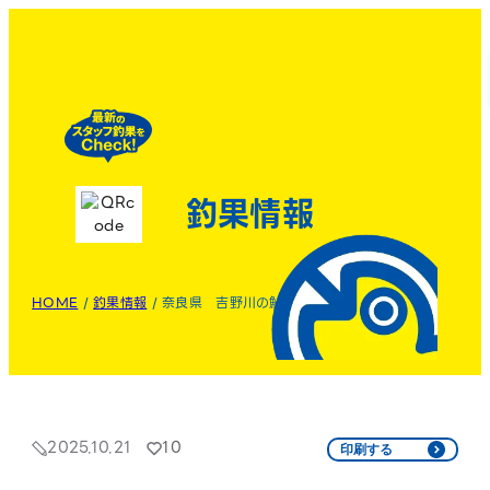
釣果情報
HOME
/
釣果情報
/
奈良県 吉野川の鮎
2025.10.21
10
印刷する