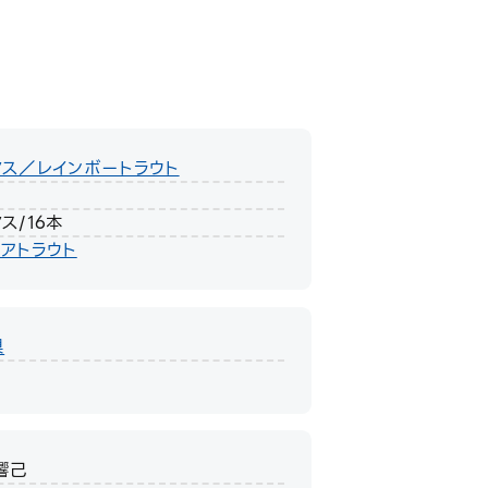
マス／レインボートラウト
m
ス/16本
アトラウト
県
響己