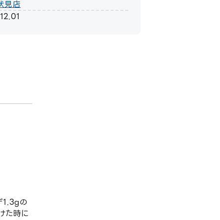
伏見店
12.01
.3gの
けた時に