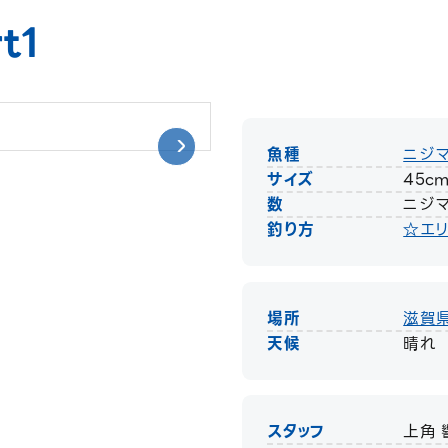
t1
魚種
ニジ
サイズ
45c
数
ニジマ
釣り方
☆エリ
場所
滋賀
天候
晴れ
スタッフ
上角 