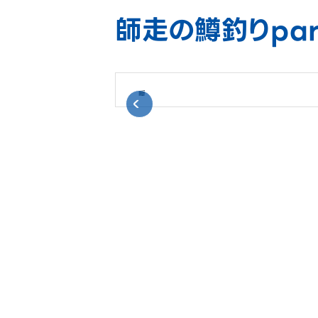
師走の鱒釣りpar