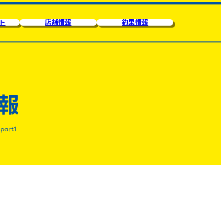
ト
店舗情報
釣果情報
報
art1