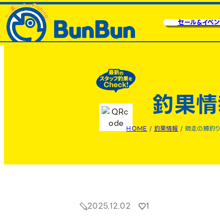
セール&イベン
釣果情
HOME
/
釣果情報
/
師走の鱒釣りp
2025.12.02
1