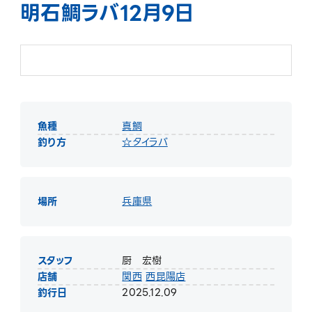
明石鯛ラバ12月9日
魚種
真鯛
釣り方
☆タイラバ
場所
兵庫県
スタッフ
厨 宏樹
店舗
関西
西昆陽店
釣行日
2025.12.09