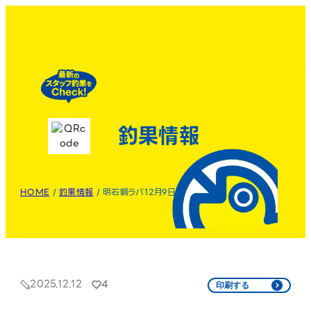
釣果情報
HOME
/
釣果情報
/
明石鯛ラバ12月9日
2025.12.12
4
印刷する