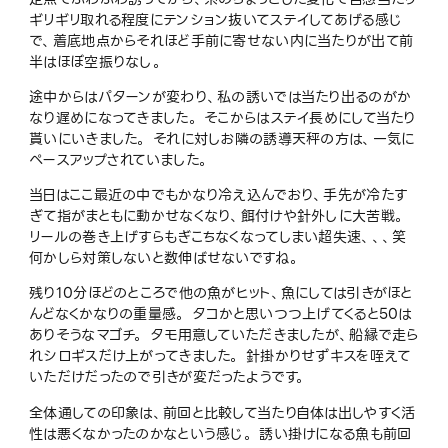
ギリギリ取れる程度にテンション抜いてステイしてあげる感じ
で、着底地点からそれほど手前に寄せない内に当たりが出て前
半はほぼ空振りなし。
途中からはパターンが変わり、私の誘いでは当たり出るのがか
なり遅めになってきました。 そこからはステイ長めにして当たり
貰いにいきました。 それに対しお隣の誘導天秤の方は、一気に
ペースアップされていました。
当日はここ最近の中でもかなり冷え込んでおり、手先が冷たす
ぎて指がまともに動かせなくなり、餌付けや針外しに大苦戦。
リールの巻き上げすらもぎこちなくなってしまい超失速、、、笑
何かしら対策しないと数伸ばせないですね。
残り10分ほどのところで他の魚がヒット、魚にしては引きがほと
んどなくかなりの重量感。 タコかと思いつつ上げてくると50は
ありそうなマゴチ。 タモ用意していただきましたが、船縁で走ら
れシロギスだけ上がってきました。 針掛かりせずキスを咥えて
いただけだったので引きが変だったようです。
全体通しての印象は、前回と比較して当たり自体は出しやすく活
性は悪くなかったのかなという感じ。 誘い掛けになる魚も前回