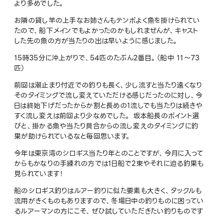
より多めでした。
お隣の貸し竿の上手なお姉さんもテンポよく魚を掛けられてい
たので、船下メインでもよかったのかもしれませんが、キャスト
した先の魚の方が当たりの出は早いように感じました。
15時35分に沖上がりで、54匹のたぶん2番目。（船中 11〜73
匹）
前回は潮止まり付近での釣りも長く、少し流すと当たり遠くなり
そのタイミングで流し変えていただける感じだったのに対し、今
日は終始下げだったからか割と長めの1流しでも当たりは続きや
すく流し変えは前回より少なめでした。 坂本船長のポイント選
びと、掛かる魚や当たり具合からの流し変えのタイミングに釣
果が助けられているなと毎回思います。
今年は東京湾のシロギス当たり年とのことですが、今月に入って
からもかなりの手練れの方では1日船で2束やそれに迫る釣果も
見られています！
船のシロギス釣りはルアー釣りに似た要素も大きく、タックルも
流用がきくものもありますので、冬場日中の釣りものに困ってい
るルアーマンの方にこそ、ぜひ試していただきたい釣りものです