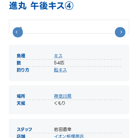
進丸 午後キス④
魚種
キス
数
54匹
釣り方
船キス
場所
神奈川県
天候
くもり
スタッフ
岩田直幸
店舗
イオン相模原店