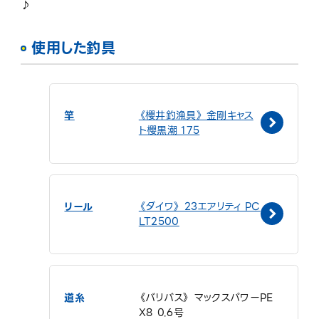
♪
使用した釣具
竿
《櫻井釣漁具》 金剛キャス
ト櫻黒潮 175
リール
《ダイワ》 23エアリティ PC
LT2500
道糸
《バリバス》 マックスパワーPE
X8 0.6号