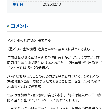
釣行日
2025.12.13
コメント
イオン相模原店の岩田です🍀
2週ぶりに金沢漁港 進丸さんの午後キスに乗ってきました。
午前は海が悪く本牧方面でやる船宿も多かったようですが、前
回同様午後は中ノ瀬にいけるとのこと。 12時半過ぎに出船でポ
イントまでは15〜20分ほど。
以前1度お話したことのある方が2名乗られていて、その近くの
左舷ミヨシ2番目で釣りさせてもらうことに。 お2人はそれぞれ
誘導天秤と胴突きです。
仕掛けは前回と同仕様の胴突き2本針。 前半は投入から早い段
階で当たり出せて、いいペースで釣れてくれます。
定点でふわふわ誘ってから、糸のちょっとした変化で目感当たり