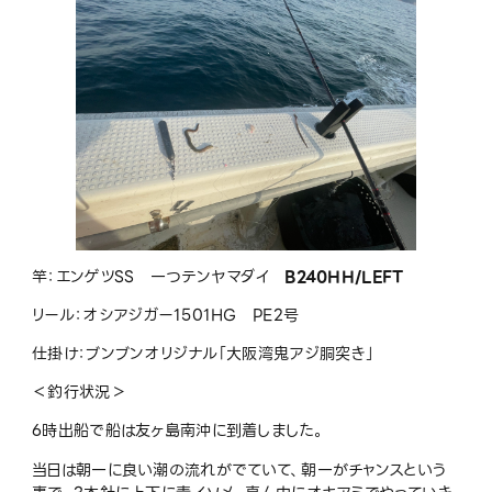
竿：エンゲツSS 一つテンヤマダイ
B240HH/LEFT
リール：オシアジガー1501HG PE2号
仕掛け：ブンブンオリジナル「大阪湾鬼アジ胴突き」
＜釣行状況＞
6時出船で船は友ヶ島南沖に到着しました。
当日は朝一に良い潮の流れがでていて、朝一がチャンスという