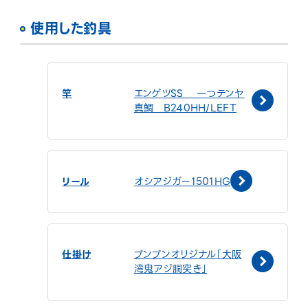
使用した釣具
竿
エンゲツSS 一つテンヤ
真鯛 B240HH/LEFT
リール
オシアジガー1501HG
仕掛け
ブンブンオリジナル「大阪
湾鬼アジ胴突き」