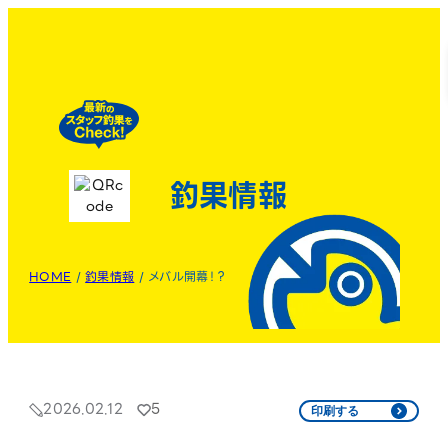
釣果情報
HOME
/
釣果情報
/
メバル開幕！？
2026.02.12
5
印刷する