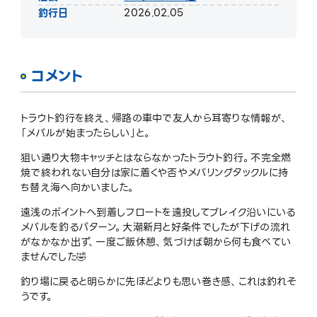
釣行日
2026.02.05
コメント
トラウト釣行を終え、帰路の車中で友人から耳寄りな情報が、
「メバルが始まったらしい」と。
狙い通り大物キャッチとはならなかったトラウト釣行。不完全燃
焼で終われない自分は家に着くや否やメバリングタックルに持
ち替え海へ向かいました。
遠浅のポイントへ到着しフロートを遠投してブレイク沿いにいる
メバルを釣るパターン。大潮新月と好条件でしたが下げの流れ
がなかなか出ず、一度ご飯休憩、気づけば朝から何も食べてい
ませんでした🤣
釣り場に戻ると明らかに先ほどよりも思い巻き感、これは釣れそ
うです。