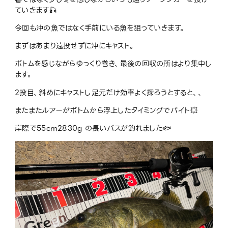
ていきます🎣
今回も沖の魚ではなく手前にいる魚を狙っていきます。
まずはあまり遠投せずに沖にキャスト。
ボトムを感じながらゆっくり巻き、最後の回収の所はより集中し
ます。
2投目、斜めにキャストし足元だけ効率よく探ろうとすると、、
またまたルアーがボトムから浮上したタイミングでバイト💥
岸際で55cm2830g の長いバスが釣れました🐟