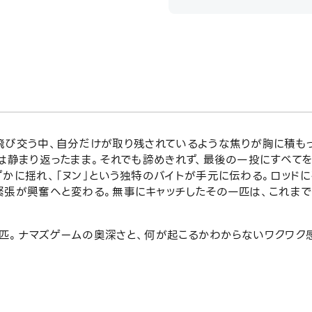
飛び交う中、自分だけが取り残されているような焦りが胸に積もっ
面は静まり返ったまま。それでも諦めきれず、最後の一投にすべて
かに揺れ、「ヌン」という独特のバイトが手元に伝わる。ロッド
緊張が興奮へと変わる。無事にキャッチしたその一匹は、これま
匹。ナマズゲームの奥深さと、何が起こるかわからないワクワク