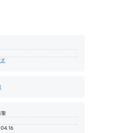
ズ
ズ
マズ
県
悠聖
.04.16