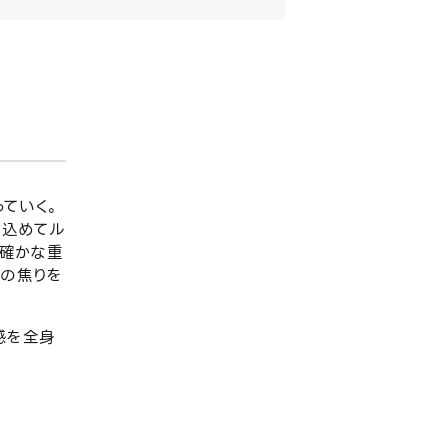
ていく。
を込めてル
に確かな重
での焦りを
感を全身