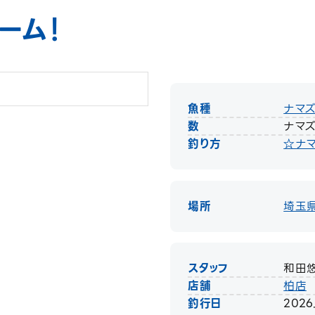
ーム！
魚種
ナマ
数
ナマ
釣り方
☆ナ
場所
埼玉
スタッフ
和田
店舗
柏店
釣行日
2026