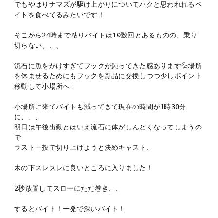
でもやはりナマズが駆け上がりについてハクと思われれるベ
イトを食べてるみたいです！
そこから24時まで粘りバイトは10数回とあるものの、乗り
切らない、、、
流石に魚をかけすぎてフックが鈍ってきた感あります💦場所
を休ませるためにもフックを新品に交換しつつ少しポイント
移動して小場所へ！
小場所に来てバイトも減ってきて現在の時間が1時30分
に、、、
明日は午後出勤とはいえ流石に体がしんどくなってしまうの
で
ラスト一投で切り上げようと決めキャスト、
木の下スレスレに良いところに入りました！
2秒放置してスローにただ巻き、、
するとバイト！一発で深いバイト！