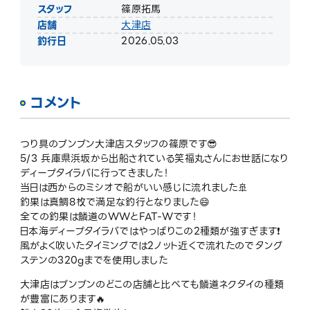
スタッフ
篠原拓馬
店舗
大津店
釣行日
2026.05.03
コメント
つり具のブンブン大津店スタッフの篠原です😎
5/3 兵庫県浜坂から出船されている笑福丸さんにお世話になり
ディープタイラバに行ってきました！
当日は西からのミシオで船がいい感じに流れました🚢
釣果は真鯛8枚で満足な釣行となりました😄
全ての釣果は鱗道のWWとFAT-Wです！
日本海ディープタイラバではやっぱりこの2種類が強すぎます❗️
風がよく吹いたタイミングでは2ノット近くで流れたのでタング
ステンの320gまでを使用しました
大津店はブンブンのどこの店舗と比べても鱗道ネクタイの種類
が豊富にあります🔥