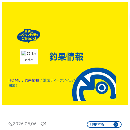
釣果情報
HOME
/
釣果情報
/
浜坂ディープタイラバ
開幕❗️
2026.05.06
1
印刷する