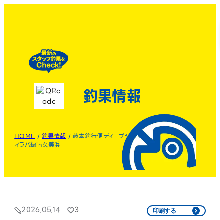
釣果情報
HOME
/
釣果情報
/
藤本釣行便ディープタ
イラバ編in久美浜
2026.05.14
3
印刷する