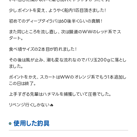
少しポイントを変え、ようやく船内1匹目頂きました！
初めてのディープタイラバは60後半くらいの真鯛！
また同じところを流し直し、次は鱗道のWWのレッド系でス
タート。
食べ頃サイズの2本目が釣れました！
その後は風が止み、潮も変な流れなのでバリ玉200ｇに落とし
ました。
ポイントをかえ、スカートはWWのオレンジ系でもう1本追加し
この日は終了。
上手すぎる先輩はハチマルを捕獲していて圧巻でした。
リベンジ行くしかない🔥
使用した釣具